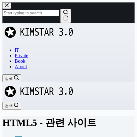
본
문
으
로
결
건
과
너
없
뛰
음
기
IT
Private
Book
About
검색
검색
HTML5 - 관련 사이트