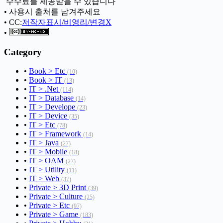
ㅤ 수수료를 제공받을 수 있습니다
• 사용시 출처를 남겨주세요
• CC:
저작자표시/비영리/변경X
•
Category
•
Book > Etc
(10)
•
Book > IT
(13)
•
IT > .Net
(114)
•
IT > Database
(14)
•
IT > Develope
(23)
•
IT > Device
(35)
•
IT > Etc
(78)
•
IT > Framework
(14)
•
IT > Java
(27)
•
IT > Mobile
(18)
•
IT > OAM
(27)
•
IT > Utility
(11)
•
IT > Web
(37)
•
Private > 3D Print
(39)
•
Private > Culture
(25)
•
Private > Etc
(97)
•
Private > Game
(183)