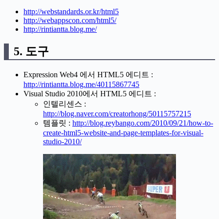
http://webstandards.or.kr/html5
http://webappscon.com/html5/
http://rintiantta.blog.me/
5. 도구
Expression Web4 에서 HTML5 에디트 :
http://rintiantta.blog.me/40115867745
Visual Studio 2010에서 HTML5 에디트 :
인텔리센스 :
http://blog.naver.com/creatorhong/50115757215
템플릿 :
http://blog.reybango.com/2010/09/21/how-to-
create-html5-website-and-page-templates-for-visual-
studio-2010/