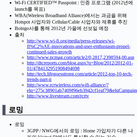
Wi-Fi CERTIFIED™ Passpoint : 인증 프로그램 (2012년에
launch를 목표)
WBA(Wireless Broadband Alliance)에서는 과금을 위해
Hotspot 사업자와 Cellular/Cable 사업자와 제휴를 추진
Boingo사를 통해 2012년 가을에 선보일 예정
출처
http://www.wi-fi.org/media/press-releases/wi-
fi%C2%AE-innovations-and-user-enthusiasm-propel-
continued-sales-growth
http://www.pcmag.com/article2/0,2817,2398594,00.asp
http://dtcreports.com/blog.aspx?q=Blog/2012/2012-01-
01/4784132951908494698
http://tech.lifegoesstrong.com/article/2012-top-10-tech-
trends-part-ii
http://www.rcrwireless.com/wifi-alliance/?
elq=275c38901ab7409f96eb3942cf1eaf79&elqCampaig
http://www.livestream.com/rcrtv
로밍
로밍
3GPP / NWG에서의 로밍 : Home 가입자가 다른 나