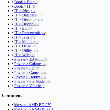
•
Book > Etc
(10)
•
Book > IT
(13)
•
IT > .Net
(114)
•
IT > Database
(14)
•
IT > Develope
(23)
•
IT > Device
(35)
•
IT > Etc
(78)
•
IT > Framework
(14)
•
IT > Java
(27)
•
IT > Mobile
(18)
•
IT > OAM
(27)
•
IT > Utility
(11)
•
IT > Web
(37)
•
Private > 3D Print
(39)
•
Private > Culture
(25)
•
Private > Etc
(97)
•
Private > Game
(183)
•
Private > Hobby
(31)
•
Private > Pla-Model
(21)
•
Private > Vehicle
(5)
Comment
•
kimstar - AMD BC-250
•
kws1070 - AMD BC-250