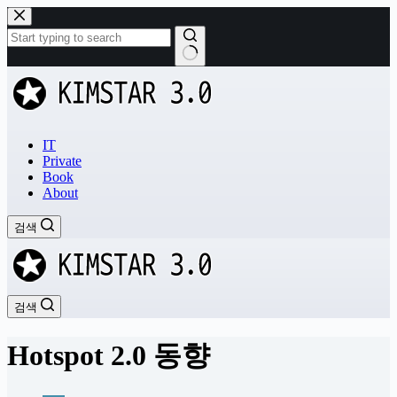
본
문
으
로
결
건
과
너
없
뛰
음
기
IT
Private
Book
About
검색
검색
Hotspot 2.0 동향