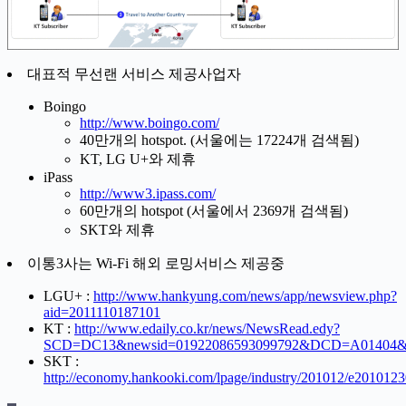
대표적 무선랜 서비스 제공사업자
Boingo
http://www.boingo.com/
40만개의 hotspot. (서울에는 17224개 검색됨)
KT, LG U+와 제휴
iPass
http://www3.ipass.com/
60만개의 hotspot (서울에서 2369개 검색됨)
SKT와 제휴
이통3사는 Wi-Fi 해외 로밍서비스 제공중
LGU+ :
http://www.hankyung.com/news/app/newsview.php?
aid=2011110187101
KT :
http://www.edaily.co.kr/news/NewsRead.edy?
SCD=DC13&newsid=01922086593099792&DCD=A01404
SKT :
http://economy.hankooki.com/lpage/industry/201012/e20101