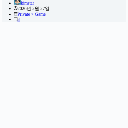
kimstar
2026년 2월 27일
Private > Game
3