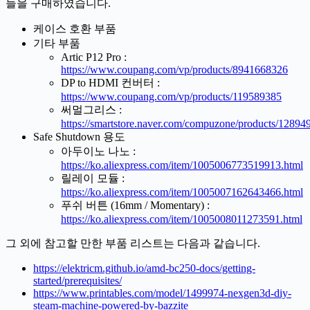
들을 구매하였습니다.
케이스 호환 부품
기타 부품
Artic P12 Pro :
https://www.coupang.com/vp/products/8941668326
DP to HDMI 컨버터 :
https://www.coupang.com/vp/products/119589385
써멀그리스 :
https://smartstore.naver.com/compuzone/products/1289
Safe Shutdown 용도
아두이노 나노 :
https://ko.aliexpress.com/item/1005006773519913.html
릴레이 모듈 :
https://ko.aliexpress.com/item/1005007162643466.html
푸쉬 버튼 (16mm / Momentary) :
https://ko.aliexpress.com/item/1005008011273591.html
그 외에 참고할 만한 부품 리스트는 다음과 같습니다.
https://elektricm.github.io/amd-bc250-docs/getting-
started/prerequisites/
https://www.printables.com/model/1499974-nexgen3d-diy-
steam-machine-powered-by-bazzite