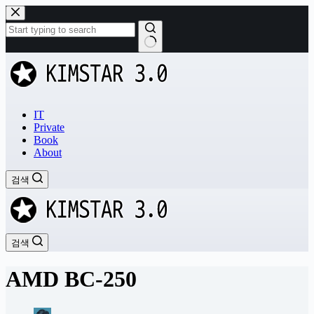
본
문
으
로
결
건
과
너
없
뛰
음
기
IT
Private
Book
About
검색
검색
AMD BC-250