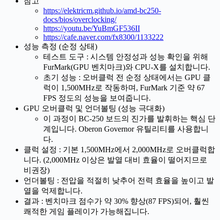
참고
https://elektricm.github.io/amd-bc250-
docs/bios/overclocking/
https://youtu.be/YuBmGF536II
https://cafe.naver.com/fx8300/1133222
성능 측정 (순정 상태)
​테스트 도구 : 시스템 안정성과 성능 확인을 위해
FurMark(GPU 벤치마크)와 CPU-X를 설치합니다.
​초기 성능 : 오버클럭 전 순정 상태에서는 GPU 클
럭이 1,500MHz로 작동하며, FurMark 기준 약 67
FPS 정도의 성능을 보여줍니다.
​GPU 오버클럭 및 언더볼팅 (성능 극대화)
​이 과정이 BC-250 보드의 진가를 발휘하는 핵심 단
계입니다. Oberon Governor 유틸리티를 사용합니
다.
​클럭 설정 : 기본 1,500MHz에서 2,000MHz로 오버클럭합
니다. (2,000MHz 이상은 발열 대비 효율이 떨어지므로
비권장)
​언더볼팅 : 전압을 적절히 낮추어 전력 효율을 높이고 발
열을 억제합니다.
​결과 : 벤치마크 점수가 약 30% 향상(87 FPS)되어, 훨씬
쾌적한 게임 플레이가 가능해집니다.