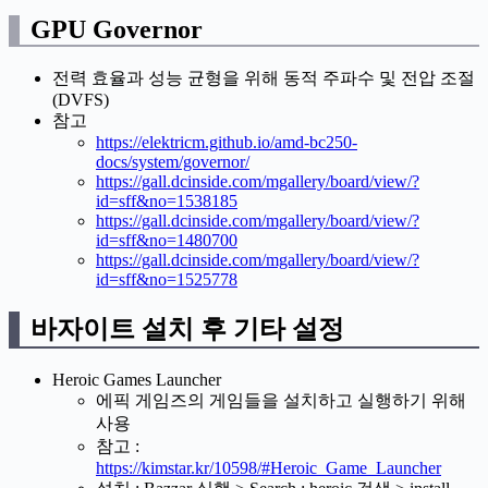
GPU Governor
전력 효율과 성능 균형을 위해 동적 주파수 및 전압 조절
(DVFS)
참고
https://elektricm.github.io/amd-bc250-
docs/system/governor/
https://gall.dcinside.com/mgallery/board/view/?
id=sff&no=1538185
https://gall.dcinside.com/mgallery/board/view/?
id=sff&no=1480700
https://gall.dcinside.com/mgallery/board/view/?
id=sff&no=1525778
바자이트 설치 후 기타 설정
Heroic Games Launcher
에픽 게임즈의 게임들을 설치하고 실행하기 위해
사용
참고 :
https://kimstar.kr/10598/#Heroic_Game_Launcher