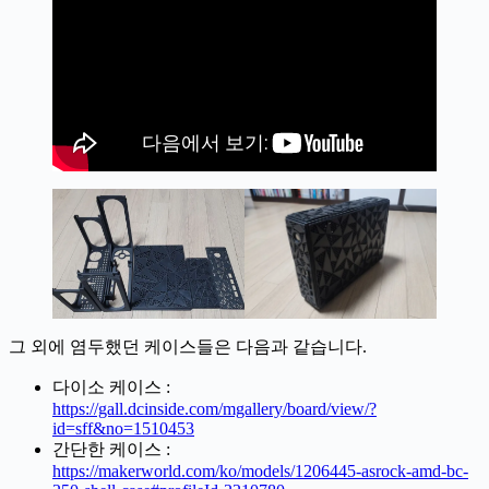
그 외에 염두했던 케이스들은 다음과 같습니다.
다이소 케이스 :
https://gall.dcinside.com/mgallery/board/view/?
id=sff&no=1510453
간단한 케이스 :
https://makerworld.com/ko/models/1206445-asrock-amd-bc-