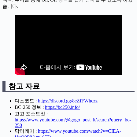
습니다.
참고 자료
디스코드 :
https://discord.gg/8eZfFWhczz
BC-250 정보 :
https://bc250.info/
고고 포스트잇 :
https://www.youtube.com/@gogo_post_it/search?query=bc-
250
닥터케이 :
https://www.youtube.com/watch?v=CIEA-