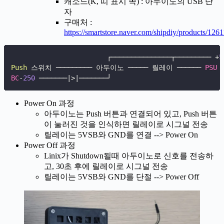
캐소드(K, 띠 표시 쪽) : 아두이노의 USB 단
자
구매처 :
https://smartstore.naver.com/shipdiy/products/12
                        ┌───────────────┬───────── 
+
5
Push
 스위치 ───────── 아두이노 ───── 릴레이 ────── 
PSU
 
BC
-
250
 ───────
|
>
|
───────┘
Power On 과정
아두이노는 Push 버튼과 연결되어 있고, Push 버튼
이 눌러진 것을 인식하면 릴레이로 시그널 전송
릴레이는 5VSB와 GND를 연결 --> Power On
Power Off 과정
Linix가 Shutdown될때 아두이노로 신호를 전송하
고, 30초 후에 릴레이로 시그널 전송
릴레이는 5VSB와 GND를 단절 --> Power Off