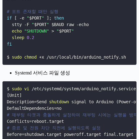
# 포트 존재할 때만 실행
if
[
-e
"
$PORT
"
]
;
then
  stty 
-F
"
$PORT
"
$BAUD
 raw 
-echo
echo
"SHUTDOWN"
>
"
$PORT
"
sleep
0.2
fi
$ 
sudo
chmod
 +x /usr/local/bin/arduino_notify.sh
Systemd 서비스 파일 생성
$ 
sudo
vi
[
Unit
]
Description
=
Send 
shutdown
 signal to Arduino 
(
Power-of
DefaultDependencies
=
# 재부팅 타겟과 충돌하게 설정하여 재부팅 시에는 실행을 방지
Conflicts
=
# 종료 및 전원 차단 직전에 실행되도록 설정
Before
=
shutdown.target poweroff.target final.target
