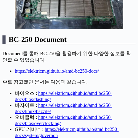
BC-250 Document
Document를 통해 BC-250을 활용하기 위한 다양한 정보를 확
인할 수 있었습니다.
https://elektricm.github.io/amd-bc250-docs/
주로 참고했던 문서는 다음과 같습니다.
바이오스 :
https://elektricm.github.io/amd-bc250-
docs/bios/flashing/
바자이트 :
https://elektricm.github.io/amd-bc250-
docs/linux/bazzite/
오버클럭 :
https://elektricm.github.io/amd-bc250-
docs/bios/overclocking/
GPU 거버너 :
https://elektricm.github.io/amd-bc250-
docs/system/governor/