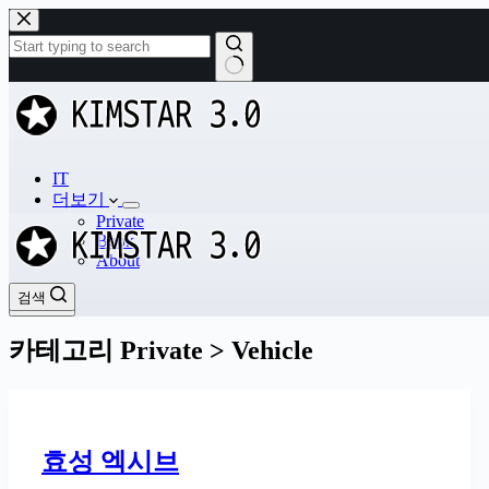
본
문
으
로
결
건
과
너
없
뛰
음
기
IT
더보기
Private
Book
About
검색
검색
카테고리
Private > Vehicle
효성 엑시브