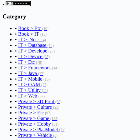
•
Category
•
Book > Etc
(10)
•
Book > IT
(13)
•
IT > .Net
(114)
•
IT > Database
(14)
•
IT > Develope
(23)
•
IT > Device
(35)
•
IT > Etc
(78)
•
IT > Framework
(14)
•
IT > Java
(27)
•
IT > Mobile
(18)
•
IT > OAM
(27)
•
IT > Utility
(11)
•
IT > Web
(37)
•
Private > 3D Print
(39)
•
Private > Culture
(25)
•
Private > Etc
(97)
•
Private > Game
(183)
•
Private > Hobby
(31)
•
Private > Pla-Model
(21)
•
Private > Vehicle
(5)