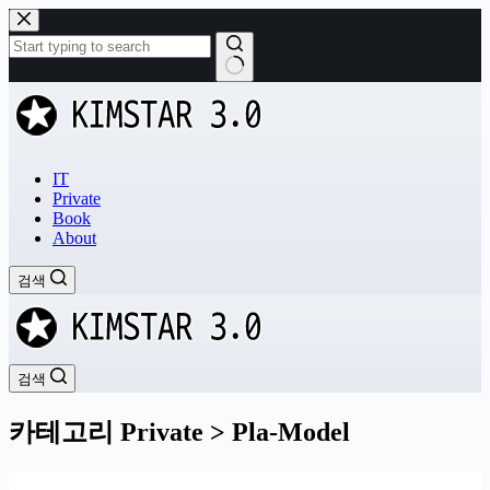
본
문
으
로
결
건
과
너
없
뛰
음
기
IT
Private
Book
About
검색
검색
카테고리
Private > Pla-Model