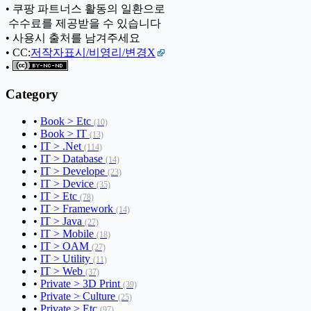
• 쿠팡 파트너스 활동의 일환으로
ㅤ 수수료를 제공받을 수 있습니다
• 사용시 출처를 남겨주세요
• CC:
저작자표시/비영리/변경X
•
Category
•
Book > Etc
(10)
•
Book > IT
(13)
•
IT > .Net
(114)
•
IT > Database
(14)
•
IT > Develope
(23)
•
IT > Device
(35)
•
IT > Etc
(78)
•
IT > Framework
(14)
•
IT > Java
(27)
•
IT > Mobile
(18)
•
IT > OAM
(27)
•
IT > Utility
(11)
•
IT > Web
(37)
•
Private > 3D Print
(39)
•
Private > Culture
(25)
•
Private > Etc
(97)