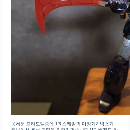
묵혀둔 프라모델중에 1/6 스케일의 마징가Z 박스가
커보여서 우선 조립을 진행하였습니다.HG 버전도 함