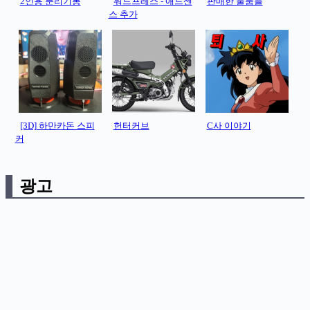
2인용 분리기통
워드프레스 - 애드센
판매한 물품들
스 추가
[3D] 하만카돈 스피
헌터커브
C사 이야기
커
광고