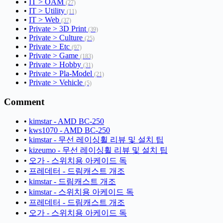
•
IT > OAM
(27)
•
IT > Utility
(11)
•
IT > Web
(37)
•
Private > 3D Print
(39)
•
Private > Culture
(25)
•
Private > Etc
(97)
•
Private > Game
(183)
•
Private > Hobby
(31)
•
Private > Pla-Model
(21)
•
Private > Vehicle
(5)
Comment
•
kimstar - AMD BC-250
•
kws1070 - AMD BC-250
•
kimstar - 무선 레이싱휠 리뷰 및 설치 팁
•
kizeumo - 무선 레이싱휠 리뷰 및 설치 팁
•
오가 - 스위치용 아케이드 독
•
프레데터 - 드림캐스트 개조
•
kimstar - 드림캐스트 개조
•
kimstar - 스위치용 아케이드 독
•
프레데터 - 드림캐스트 개조
•
오가 - 스위치용 아케이드 독