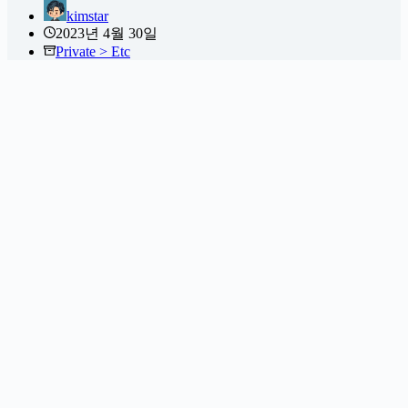
kimstar
2023년 4월 30일
Private > Etc