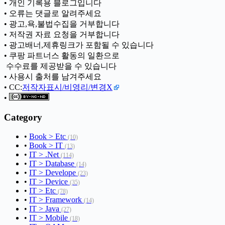
• 개인 기록용 블로그입니다
• 오류는 댓글로 알려주세요
• 광고,욕,불법수집을 거부합니다
• 저작권 자료 요청을 거부합니다
• 광고배너,제휴링크가 포함될 수 있습니다
• 쿠팡 파트너스 활동의 일환으로
ㅤ 수수료를 제공받을 수 있습니다
• 사용시 출처를 남겨주세요
• CC:
저작자표시/비영리/변경X
•
Category
•
Book > Etc
(10)
•
Book > IT
(13)
•
IT > .Net
(114)
•
IT > Database
(14)
•
IT > Develope
(23)
•
IT > Device
(35)
•
IT > Etc
(78)
•
IT > Framework
(14)
•
IT > Java
(27)
•
IT > Mobile
(18)