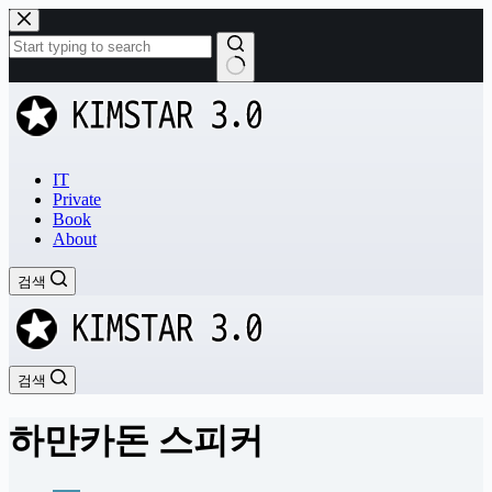
본
문
으
로
결
건
과
너
없
뛰
음
기
IT
Private
Book
About
검색
검색
하만카돈 스피커