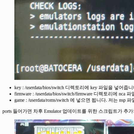
key : /userdata/bios/switch 디렉토리에 key 파일을 
firmware : /userdata/bios/switch/firmware 디
game : /userdata/roms/switch 에 넣으면 됩니다. 저는
ports 들어가면 차후 Emulator 업데이트를 위한 스크립트가 추