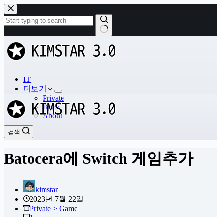
본
문
으
로
결
건
과
너
없
뛰
음
기
IT
더보기
Private
Book
About
검색
검색
Batocera에 Switch 게임추가
kimstar
2023년 7월 22일
Private > Game