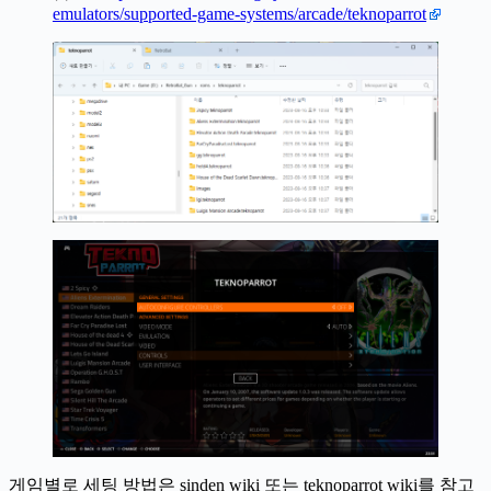
emulators/supported-game-systems/arcade/teknoparrot
게임별로 세팅 방법은 sinden wiki 또는 teknoparrot wiki를 참고