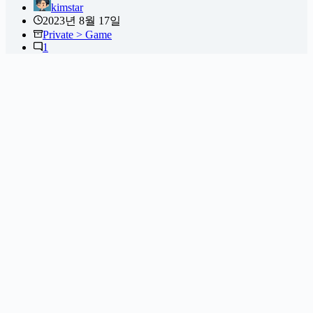
kimstar
2023년 8월 17일
Private > Game
1