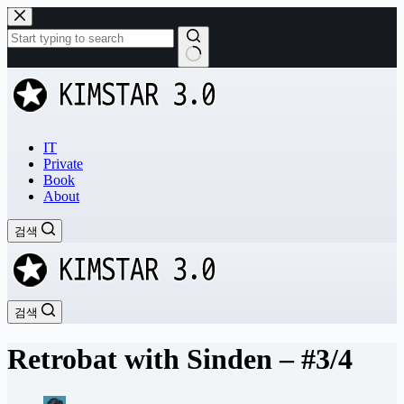
본
문
으
로
결
건
과
너
없
뛰
음
기
IT
Private
Book
About
검색
검색
Retrobat with Sinden – #3/4