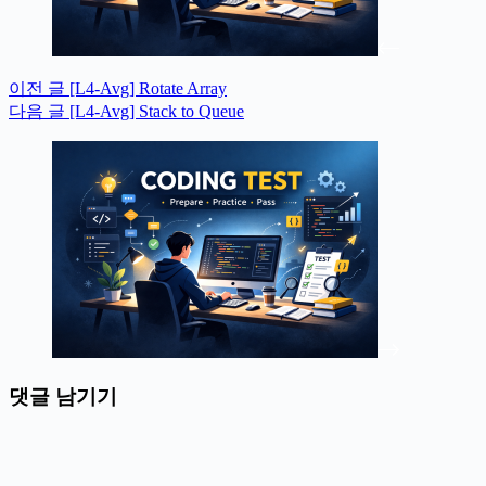
이전
글
[L4-Avg] Rotate Array
다음
글
[L4-Avg] Stack to Queue
댓글 남기기