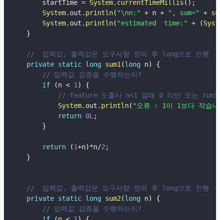
        startTime 
=
System
.
currentTimeMillis
(
)
;
System
.
out
.
println
(
"\nn:"
+
 n 
+
", sum="
+
su
System
.
out
.
println
(
"estimated  time:"
+
(
Syst
}
//  입력값, 출력값은 요구사항 정의 후 long으로 진행
private
static
long
sum1
(
long
 n
)
{
// 입력값 검증을 수행하는지?
if
(
n 
<
1
)
{
// feature 도출시 n<1 일때 0 리턴 또는 ru
System
.
out
.
println
(
"오류 : 1이 1보다 작습
return
0L
;
}
return
(
1
+
n
)
*
n
/
2
;
}
//  입력값, 출력값은 요구사항 정의 후 long으로 진행
private
static
long
sum2
(
long
 n
)
{
// 입력값 검증을 수행하는지?
if
(
n 
<
1
)
{