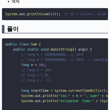
예제
System
.
out
.
println
(
sum
(
10
)
)
;
// 55 = 1+2+3+...9+10
풀이
public
class
Sum
{
public
static
void
main
(
String
[
]
 args
)
{
// long n = 1000000000L; // 10억
// long n = 5000000000L; // 50억 --> sum1정상
long
 n 
=
10L
;
// long n = 10L;
// long n = 9L;
// long n = -1L;
long
 startTime 
=
System
.
currentTimeMillis
(
)
;
System
.
out
.
println
(
"\nn:"
+
 n 
+
", sum="
+
su
System
.
out
.
println
(
"estimated  time:"
+
(
Syst