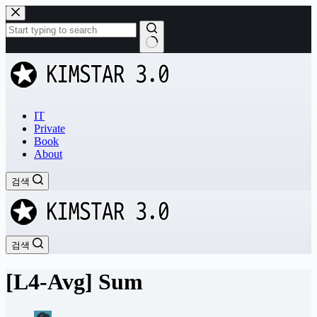
본
문
으
로
결
건
과
너
없
뛰
음
기
IT
Private
Book
About
검색
검색
[L4-Avg] Sum