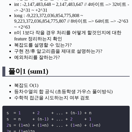
int : -2,147,483,648 ~ 2,147,483,647 // 4바이트 --> 32비트 -
-> -2^31 ~ +2^31
long : -9,223,372,036,854,775,808 ~
9,223,372,036,854,775,807 // 8바이트 --> 64비트 --> -2^63
~ +2^63
n이 1보다 작을 경우 처리를 어떻게 할것인지에 대한
feature 정리하는지 확인
복잡도를 설명할 수 있는가?
구현 전/후 알고리즘을 제대로 설명하는가?
예외처리를 잘하는가?
풀이1 (sum1)
복잡도 O(1)
등차수열의 합 공식 (초등학생 가우스 풀이방식)
수학적 접근을 시도하는지 여부 검토
s  
=
1
+
2
+
.
.
.
+
(
n
-
1
)
+
 n

s  
=
 n     
+
(
n
-
1
)
+
.
.
.
+
2
+
1
2
s 
=
(
1
+
n
)
+
(
1
+
n
)
+
.
.
.
+
(
1
+
n
)
+
(
1
+
n
)
2
s 
=
(
1
+
n
)
*
n
