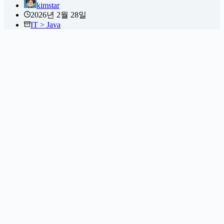
kimstar
2026년 2월 28일
IT > Java