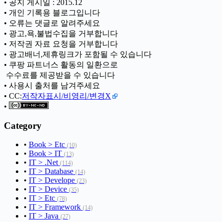
• 공지 게시일 : 2015.12
• 개인 기록용 블로그입니다
• 오류는 댓글로 알려주세요
• 광고,욕,불법수집을 거부합니다
• 저작권 자료 요청을 거부합니다
• 광고배너,제휴링크가 포함될 수 있습니다
• 쿠팡 파트너스 활동의 일환으로
ㅤ 수수료를 제공받을 수 있습니다
• 사용시 출처를 남겨주세요
• CC:
저작자표시/비영리/변경X
•
Category
•
Book > Etc
(10)
•
Book > IT
(13)
•
IT > .Net
(114)
•
IT > Database
(14)
•
IT > Develope
(23)
•
IT > Device
(35)
•
IT > Etc
(78)
•
IT > Framework
(14)
•
IT > Java
(27)