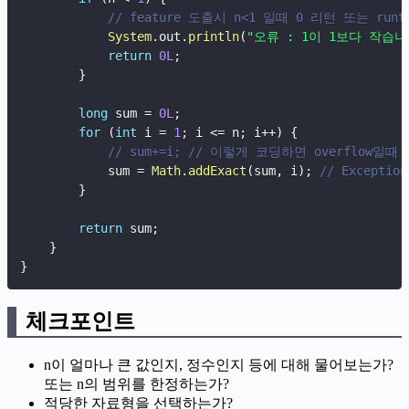
// feature 도출시 n<1 일때 0 리턴 또는 ru
System
.
out
.
println
(
"오류 : 1이 1보다 작습
return
0L
;
}
long
 sum 
=
0L
;
for
(
int
 i 
=
1
;
 i 
<=
 n
;
 i
++
)
{
// sum+=i; // 이렇게 코딩하면 overflow
            sum 
=
Math
.
addExact
(
sum
,
 i
)
;
// Exception
}
return
 sum
;
}
}
체크포인트
n이 얼마나 큰 값인지, 정수인지 등에 대해 물어보는가?
또는 n의 범위를 한정하는가?
적당한 자료형을 선택하는가?