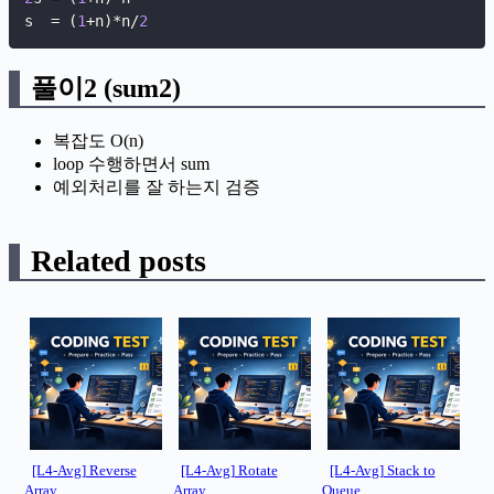
s  
=
(
1
+
n
)
*
n
/
2
풀이2 (sum2)
복잡도 O(n)
loop 수행하면서 sum
예외처리를 잘 하는지 검증
Related posts
[L4-Avg] Reverse
[L4-Avg] Rotate
[L4-Avg] Stack to
Array
Array
Queue