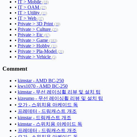
•
IT > Mobile
(18)
•
IT > OAM
(27)
•
IT > Utility
(11)
•
IT > Web
(37)
•
Private > 3D Print
(39)
•
Private > Culture
(25)
•
Private > Etc
(97)
•
Private > Game
(183)
•
Private > Hobby
(31)
•
Private > Pla-Model
(21)
•
Private > Vehicle
(5)
Comment
•
kimstar - AMD BC-250
•
kws1070 - AMD BC-250
•
kimstar - 무선 레이싱휠 리뷰 및 설치 팁
•
kizeumo - 무선 레이싱휠 리뷰 및 설치 팁
•
오가 - 스위치용 아케이드 독
•
프레데터 - 드림캐스트 개조
•
kimstar - 드림캐스트 개조
•
kimstar - 스위치용 아케이드 독
•
프레데터 - 드림캐스트 개조
•
오가 - 스위치용 아케이드 독