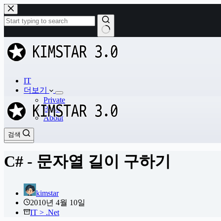
본
문
으
로
결
건
과
너
없
뛰
음
기
IT
더보기
Private
Book
About
검색
검색
C# - 문자열 길이 구하기
kimstar
2010년 4월 10일
IT > .Net