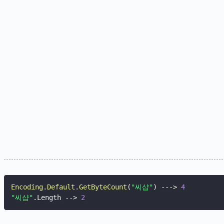
Encoding
.
Default
.
GetByteCount
(
"씨샵"
)
--
->
4
"씨샵"
.
Length 
--
>
2