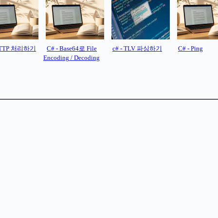
 HTTP 처리하기
C# - Base64로 File
c# - TLV 파싱하기
C# - Ping
Encoding / Decoding