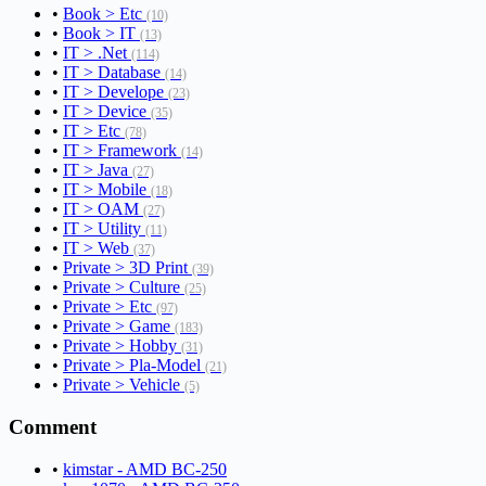
•
Book > Etc
(10)
•
Book > IT
(13)
•
IT > .Net
(114)
•
IT > Database
(14)
•
IT > Develope
(23)
•
IT > Device
(35)
•
IT > Etc
(78)
•
IT > Framework
(14)
•
IT > Java
(27)
•
IT > Mobile
(18)
•
IT > OAM
(27)
•
IT > Utility
(11)
•
IT > Web
(37)
•
Private > 3D Print
(39)
•
Private > Culture
(25)
•
Private > Etc
(97)
•
Private > Game
(183)
•
Private > Hobby
(31)
•
Private > Pla-Model
(21)
•
Private > Vehicle
(5)
Comment
•
kimstar - AMD BC-250