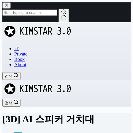
본
문
으
로
결
건
과
너
없
뛰
음
기
IT
Private
Book
About
검색
검색
[3D] AI 스피커 거치대