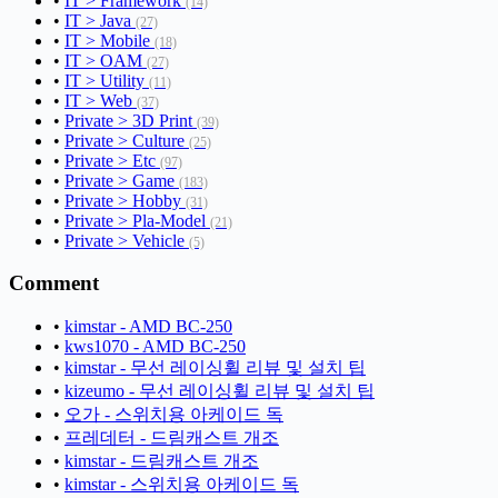
•
IT > Framework
(14)
•
IT > Java
(27)
•
IT > Mobile
(18)
•
IT > OAM
(27)
•
IT > Utility
(11)
•
IT > Web
(37)
•
Private > 3D Print
(39)
•
Private > Culture
(25)
•
Private > Etc
(97)
•
Private > Game
(183)
•
Private > Hobby
(31)
•
Private > Pla-Model
(21)
•
Private > Vehicle
(5)
Comment
•
kimstar - AMD BC-250
•
kws1070 - AMD BC-250
•
kimstar - 무선 레이싱휠 리뷰 및 설치 팁
•
kizeumo - 무선 레이싱휠 리뷰 및 설치 팁
•
오가 - 스위치용 아케이드 독
•
프레데터 - 드림캐스트 개조
•
kimstar - 드림캐스트 개조
•
kimstar - 스위치용 아케이드 독