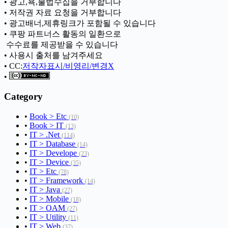
• 광고,욕,불법수집을 거부합니다
• 저작권 자료 요청을 거부합니다
• 광고배너,제휴링크가 포함될 수 있습니다
• 쿠팡 파트너스 활동의 일환으로
ㅤ 수수료를 제공받을 수 있습니다
• 사용시 출처를 남겨주세요
• CC:
저작자표시/비영리/변경X
•
Category
•
Book > Etc
(10)
•
Book > IT
(13)
•
IT > .Net
(114)
•
IT > Database
(14)
•
IT > Develope
(23)
•
IT > Device
(35)
•
IT > Etc
(78)
•
IT > Framework
(14)
•
IT > Java
(27)
•
IT > Mobile
(18)
•
IT > OAM
(27)
•
IT > Utility
(11)
•
IT > Web
(37)