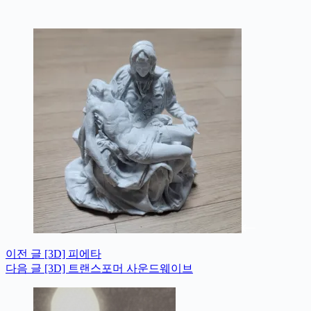
이전
글
[3D] 피에타
다음
글
[3D] 트랜스포머 사운드웨이브