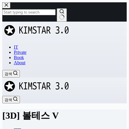
본
문
으
로
결
건
과
너
없
뛰
음
기
IT
Private
Book
About
검색
검색
[3D] 볼테스 V