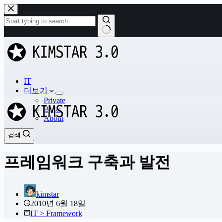
본
문
으
로
결
건
과
너
없
뛰
음
기
IT
더보기
Private
Book
About
검색
검색
프레임워크 구축과 발전
kimstar
2010년 6월 18일
IT > Framework