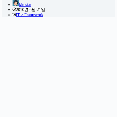
kimstar
2010년 6월 21일
IT > Framework