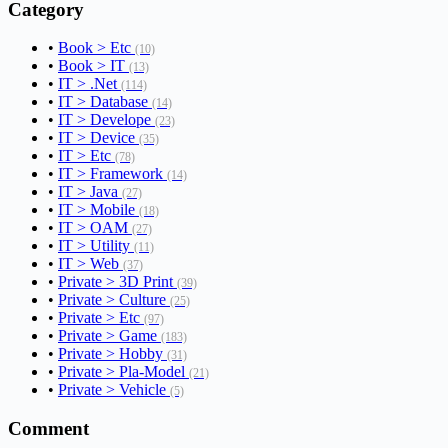
Category
•
Book > Etc
(10)
•
Book > IT
(13)
•
IT > .Net
(114)
•
IT > Database
(14)
•
IT > Develope
(23)
•
IT > Device
(35)
•
IT > Etc
(78)
•
IT > Framework
(14)
•
IT > Java
(27)
•
IT > Mobile
(18)
•
IT > OAM
(27)
•
IT > Utility
(11)
•
IT > Web
(37)
•
Private > 3D Print
(39)
•
Private > Culture
(25)
•
Private > Etc
(97)
•
Private > Game
(183)
•
Private > Hobby
(31)
•
Private > Pla-Model
(21)
•
Private > Vehicle
(5)
Comment