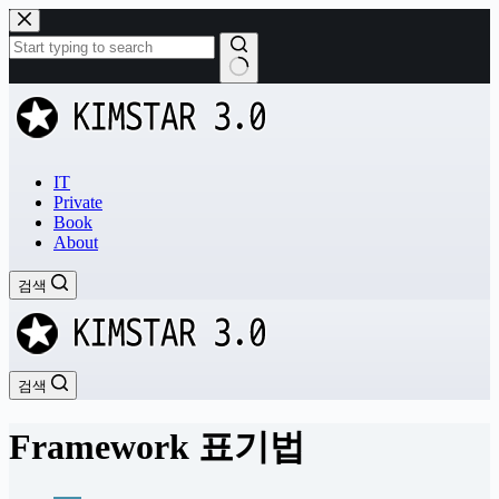
본
문
으
로
결
건
과
너
없
뛰
음
기
IT
Private
Book
About
검색
검색
Framework 표기법