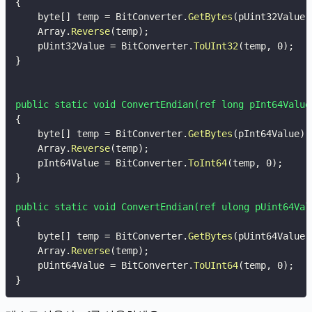
{
    byte[] temp = BitConverter.
GetBytes
(
pUint32Value
)
    Array.
Reverse
(
temp
)
;
    pUint32Value = BitConverter.
ToUInt32
(
temp
,
 0
)
;
}
public static void ConvertEndian(ref long pInt64Value
{
    byte[] temp = BitConverter.
GetBytes
(
pInt64Value
)
;
    Array.
Reverse
(
temp
)
;
    pInt64Value = BitConverter.
ToInt64
(
temp
,
 0
)
;
}
public static void ConvertEndian(ref ulong pUint64Val
{
    byte[] temp = BitConverter.
GetBytes
(
pUint64Value
)
    Array.
Reverse
(
temp
)
;
    pUint64Value = BitConverter.
ToUInt64
(
temp
,
 0
)
;
}