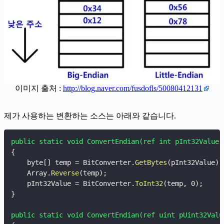
이미지 출처 :
http://blog.naver.com/fusdofls/50080412131
제가 사용하는 변환하는 소스는 아래와 같습니다.
public static void ConvertEndian(ref int pInt32Value)
{
    byte[] temp = BitConverter.
GetBytes
(
pInt32Value
)
;
    Array.
Reverse
(
temp
)
;
    pInt32Value = BitConverter.
ToInt32
(
temp
,
 0
)
;
}
public static void ConvertEndian(ref uint pUint32Valu