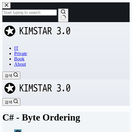
본
문
으
로
결
건
과
너
없
뛰
음
기
IT
Private
Book
About
검색
검색
C# - Byte Ordering