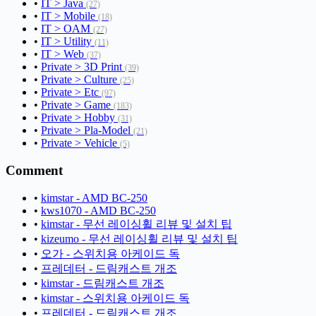
•
IT > Java
(27)
•
IT > Mobile
(18)
•
IT > OAM
(27)
•
IT > Utility
(11)
•
IT > Web
(37)
•
Private > 3D Print
(39)
•
Private > Culture
(25)
•
Private > Etc
(97)
•
Private > Game
(183)
•
Private > Hobby
(31)
•
Private > Pla-Model
(21)
•
Private > Vehicle
(5)
Comment
•
kimstar - AMD BC-250
•
kws1070 - AMD BC-250
•
kimstar - 무선 레이싱휠 리뷰 및 설치 팁
•
kizeumo - 무선 레이싱휠 리뷰 및 설치 팁
•
오가 - 스위치용 아케이드 독
•
프레데터 - 드림캐스트 개조
•
kimstar - 드림캐스트 개조
•
kimstar - 스위치용 아케이드 독
•
프레데터 - 드림캐스트 개조