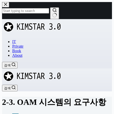
본
문
으
로
결
건
과
너
없
뛰
음
기
IT
Private
Book
About
검색
검색
2-3. OAM 시스템의 요구사항