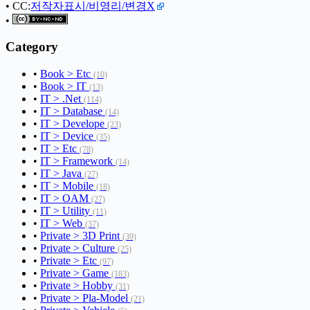
• CC:
저작자표시/비영리/변경X
•
Category
•
Book > Etc
(10)
•
Book > IT
(13)
•
IT > .Net
(114)
•
IT > Database
(14)
•
IT > Develope
(23)
•
IT > Device
(35)
•
IT > Etc
(78)
•
IT > Framework
(14)
•
IT > Java
(27)
•
IT > Mobile
(18)
•
IT > OAM
(27)
•
IT > Utility
(11)
•
IT > Web
(37)
•
Private > 3D Print
(39)
•
Private > Culture
(25)
•
Private > Etc
(97)
•
Private > Game
(183)
•
Private > Hobby
(31)
•
Private > Pla-Model
(21)