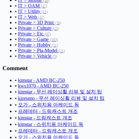
•
IT > Mobile
(18)
•
IT > OAM
(27)
•
IT > Utility
(11)
•
IT > Web
(37)
•
Private > 3D Print
(39)
•
Private > Culture
(25)
•
Private > Etc
(97)
•
Private > Game
(183)
•
Private > Hobby
(31)
•
Private > Pla-Model
(21)
•
Private > Vehicle
(5)
Comment
•
kimstar - AMD BC-250
•
kws1070 - AMD BC-250
•
kimstar - 무선 레이싱휠 리뷰 및 설치 팁
•
kizeumo - 무선 레이싱휠 리뷰 및 설치 팁
•
오가 - 스위치용 아케이드 독
•
프레데터 - 드림캐스트 개조
•
kimstar - 드림캐스트 개조
•
kimstar - 스위치용 아케이드 독
•
프레데터 - 드림캐스트 개조
•
오가 - 스위치용 아케이드 독