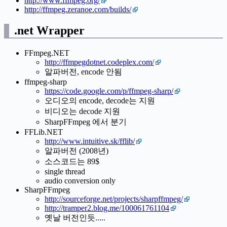
http://www.ffmpeg.org/
http://ffmpeg.zeranoe.com/builds/
.net Wrapper
FFmpeg.NET
http://ffmpegdotnet.codeplex.com/
알파버전, encode 안됨
ffmpeg-sharp
https://code.google.com/p/ffmpeg-sharp/
오디오의 encode, decode는 지원
비디오는 decode 지원
SharpFFmpeg 에서 분기
FFLib.NET
http://www.intuitive.sk/fflib/
알파버전 (2008년)
소스코드는 89$
single thread
audio conversion only
SharpFFmpeg
http://sourceforge.net/projects/sharpffmpeg/
http://tramper2.blog.me/100061761104
옛날 버전인듯.....