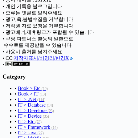
• 개인 기록용 블로그입니다
• 오류는 댓글로 알려주세요
• 광고,욕,불법수집을 거부합니다
• 저작권 자료 요청을 거부합니다
• 광고배너,제휴링크가 포함될 수 있습니다
• 쿠팡 파트너스 활동의 일환으로
ㅤ 수수료를 제공받을 수 있습니다
• 사용시 출처를 남겨주세요
• CC:
저작자표시/비영리/변경X
•
Category
•
Book > Etc
(10)
•
Book > IT
(13)
•
IT > .Net
(114)
•
IT > Database
(14)
•
IT > Develope
(23)
•
IT > Device
(35)
•
IT > Etc
(78)
•
IT > Framework
(14)
•
IT > Java
(27)