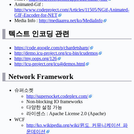
Animated-Gif :
http://www.codeproject.com/Articles/11505/NGif-Animated-
GIF-Encoder-for-NET
Media Info :
http://mediaarea.net/ko/MediaInfo
텍스트 인코딩 관련
https://code.google.com/p/chardetsharp/
http://demo.icu-project.org/icu-bin/icudemos
http://my.oops.org/126
http://icu-project.org/icu4jdemos.html
Network Framework
슈퍼소켓
http://supersocket.codeplex.com/
Non-blocking IO frameworks
다양한 설정 가능
라이센스 : Apache License 2.0 (Apache)
WCF
http://ko.wikipedia.org/wiki/윈도_커뮤니케이션_파
운데이션