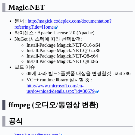
Magic.NET
문서 :
http://magick.codeplex.com/documentation?
referringTitle=Home
라이센스 : Apache License 2.0 (Apache)
NuGet (시스템에 따라 선택할것)
Install-Package Magick.NET-Q16-x64
Install-Package Magick.NET-Q16-x86
Install-Package Magick.NET-Q8-x64
Install-Package Magick.NET-Q8-x86
빌드 이슈
dll에 따라 빌드>플랫폼 대상을 변경할것 : x64 x86
VC++ runtime library 설치할 것 :
http://www.microsoft.com/en-
us/download/details.aspx?id=30679
ffmpeg (오디오/동영상 변환)
공식