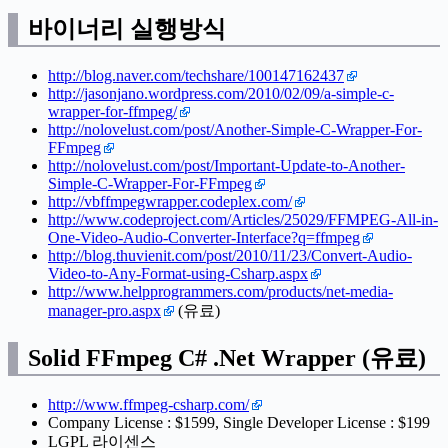
바이너리 실행방식
http://blog.naver.com/techshare/100147162437
http://jasonjano.wordpress.com/2010/02/09/a-simple-c-
wrapper-for-ffmpeg/
http://nolovelust.com/post/Another-Simple-C-Wrapper-For-
FFmpeg
http://nolovelust.com/post/Important-Update-to-Another-
Simple-C-Wrapper-For-FFmpeg
http://vbffmpegwrapper.codeplex.com/
http://www.codeproject.com/Articles/25029/FFMPEG-All-in-
One-Video-Audio-Converter-Interface?q=ffmpeg
http://blog.thuvienit.com/post/2010/11/23/Convert-Audio-
Video-to-Any-Format-using-Csharp.aspx
http://www.helpprogrammers.com/products/net-media-
manager-pro.aspx
(유료)
Solid FFmpeg C# .Net Wrapper (유료)
http://www.ffmpeg-csharp.com/
Company License : $1599, Single Developer License : $199
LGPL 라이센스