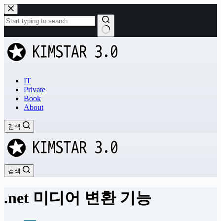
본
문
으
로
결
건
과
너
없
뛰
음
기
IT
Private
Book
About
검색
검색
.net 미디어 변환 기능