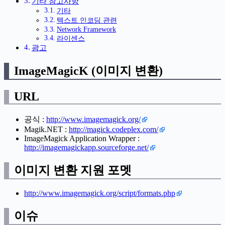
기타 참고사항
기타
텍스트 인코딩 관련
Network Framework
라이센스
광고
ImageMagicK (이미지 변환)
URL
공식 :
http://www.imagemagick.org/
Magik.NET :
http://magick.codeplex.com/
ImageMagick Application Wrapper :
http://imagemagickapp.sourceforge.net/
이미지 변환 지원 포멧
http://www.imagemagick.org/script/formats.php
이슈