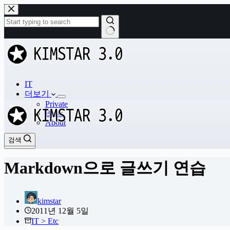
본
문
으
로
결
건
과
너
없
뛰
음
기
IT
더보기
Private
Book
About
검색
검색
Markdown으로 글쓰기 연습
kimstar
2011년 12월 5일
IT > Etc