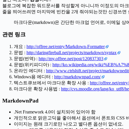
블로그에 복잡한 워드문서를 작성할게 아니니까 이정도의 마
줄을 띄어쓰려면 마지막에 빈칸을 2개 줘야되는것만 신경쓰면 쉽
마크다운(markdown)은 간단한 마크업 언어로, 이메일
관련 링크
개요 :
http://offree.net/entry/Markdown-Formatter
문법 :
http://daringfireball.net/projects/markdown/syntax
문법(번역) :
http://my.offree.net/post/120837303
문법(위키피디아) :
http://ko.wikipedia.org/wiki/%
온라인 에디터 :
http://www.ctrlshift.net/project/markdownedit
Windows용 에디터 :
http://markdownpad.com/
텍스트큐브에서 마크다운 확장 사용 :
http://offree.net/en
마크다운 확장 사용법 :
http://cvs.moodle.org/lang/ko_utf8
MarkdownPad
.Net Framework 4.0이 설치되어 있어야 함
개인적으로 맑은고딕을 좋아해서 옵션에서 폰트와 CSS 
이미지는 원래 크기로만 나오고 별다른 옵션이 없네요.