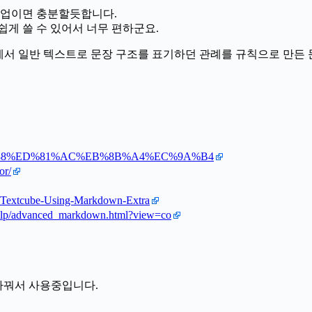
크업이면 충분할듯합니다.
게 쓸 수 있어서 너무 편하군요.
 상에서 일반 텍스트로 문장 구조를 표기하던 관례를 규칙으로 만든
EB%A7%88%ED%81%AC%EB%8B%A4%EC%9A%B4
or/
try/Textcube-Using-Markdown-Extra
/help/advanced_markdown.html?view=co
바꿔서 사용중입니다.