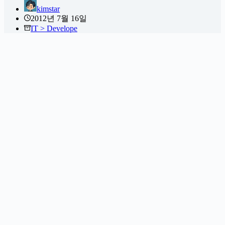
kimstar
2012년 7월 16일
IT > Develope