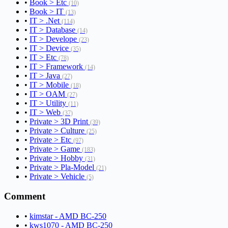
•
Book > Etc
(10)
•
Book > IT
(13)
•
IT > .Net
(114)
•
IT > Database
(14)
•
IT > Develope
(23)
•
IT > Device
(35)
•
IT > Etc
(78)
•
IT > Framework
(14)
•
IT > Java
(27)
•
IT > Mobile
(18)
•
IT > OAM
(27)
•
IT > Utility
(11)
•
IT > Web
(37)
•
Private > 3D Print
(39)
•
Private > Culture
(25)
•
Private > Etc
(97)
•
Private > Game
(183)
•
Private > Hobby
(31)
•
Private > Pla-Model
(21)
•
Private > Vehicle
(5)
Comment
•
kimstar - AMD BC-250
•
kws1070 - AMD BC-250