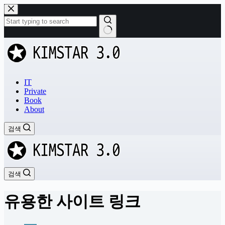
본
문
으
로
결
건
과
너
없
뛰
음
기
IT
Private
Book
About
검색
검색
유용한 사이트 링크