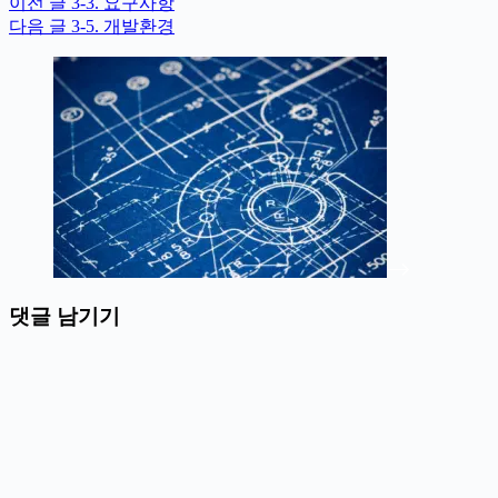
이전
글
3-3. 요구사항
다음
글
3-5. 개발환경
댓글 남기기