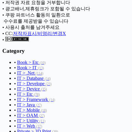
• 저작권 자료 요청을 거부합니다
• 광고배너,제휴링크가 포함될 수 있습니다
• 쿠팡 파트너스 활동의 일환으로
ㅤ 수수료를 제공받을 수 있습니다
• 사용시 출처를 남겨주세요
• CC:
저작자표시/비영리/변경X
•
Category
•
Book > Etc
(10)
•
Book > IT
(13)
•
IT > .Net
(114)
•
IT > Database
(14)
•
IT > Develope
(23)
•
IT > Device
(35)
•
IT > Etc
(78)
•
IT > Framework
(14)
•
IT > Java
(27)
•
IT > Mobile
(18)
•
IT > OAM
(27)
•
IT > Utility
(11)
•
IT > Web
(37)
•
Private > 3D Print
(39)