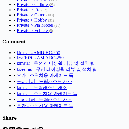
•
Private > Culture
(25)
•
Private > Etc
(97)
•
Private > Game
(183)
•
Private > Hobby
(31)
•
Private > Pla-Model
(21)
•
Private > Vehicle
(5)
Comment
•
kimstar - AMD BC-250
•
kws1070 - AMD BC-250
•
kimstar - 무선 레이싱휠 리뷰 및 설치 팁
•
kizeumo - 무선 레이싱휠 리뷰 및 설치 팁
•
오가 - 스위치용 아케이드 독
•
프레데터 - 드림캐스트 개조
•
kimstar - 드림캐스트 개조
•
kimstar - 스위치용 아케이드 독
•
프레데터 - 드림캐스트 개조
•
오가 - 스위치용 아케이드 독
Share