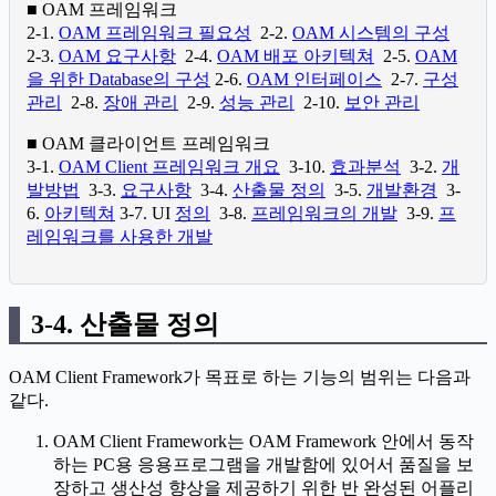
■ OAM 프레임워크
2-1.
OAM 프레임워크 필요성
2-2.
OAM 시스템의 구성
2-3.
OAM 요구사항
2-4.
OAM 배포 아키텍쳐
2-5.
OAM
을 위한 Database의 구성
2-6.
OAM 인터페이스
2-7.
구성
관리
2-8.
장애 관리
2-9.
성능 관리
2-10.
보안 관리
■ OAM 클라이언트 프레임워크
3-1.
OAM Client 프레임워크 개요
3-10.
효과분석
3-2.
개
발방법
3-3.
요구사항
3-4.
산출물 정의
3-5.
개발환경
3-
6.
아키텍쳐
3-7. UI
정의
3-8.
프레임워크의 개발
3-9.
프
레임워크를 사용한 개발
3-4. 산출물 정의
OAM Client Framework가 목표로 하는 기능의 범위는 다음과
같다.
OAM Client Framework는 OAM Framework 안에서 동작
하는 PC용 응용프로그램을 개발함에 있어서 품질을 보
장하고 생산성 향상을 제공하기 위한 반 완성된 어플리