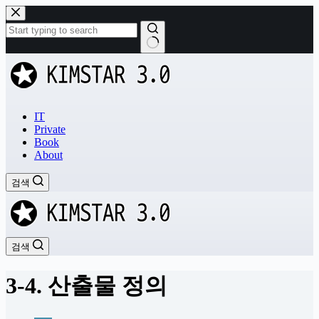
본
문
으
로
결
건
과
너
없
뛰
음
기
IT
Private
Book
About
검색
검색
3-4. 산출물 정의