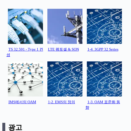
TS 32.591 - Type 1 컨
LTE 펨토셀 & SON
1-4. 3GPP 32 Series
셉
IMS에서의 OAM
1-2. EMS의 정의
1-3. OAM 표준화 동
향
광고