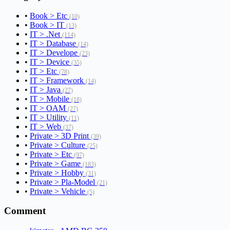
•
Book > Etc
(10)
•
Book > IT
(13)
•
IT > .Net
(114)
•
IT > Database
(14)
•
IT > Develope
(23)
•
IT > Device
(35)
•
IT > Etc
(78)
•
IT > Framework
(14)
•
IT > Java
(27)
•
IT > Mobile
(18)
•
IT > OAM
(27)
•
IT > Utility
(11)
•
IT > Web
(37)
•
Private > 3D Print
(39)
•
Private > Culture
(25)
•
Private > Etc
(97)
•
Private > Game
(183)
•
Private > Hobby
(31)
•
Private > Pla-Model
(21)
•
Private > Vehicle
(5)
Comment