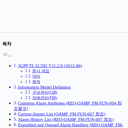
목차
3GPP TS 32.592 V11.2.0 (2012-06)
문서 개요
약어
목적
Information Model Definition
구성관리(CM)
장애관리(FM)
Common Alarm Attributes (REQ-OAMP_FM-FUN-004 참
조할것)
Current Alarms List (OAMP_FM-FUN-007 참조)
Alarm History List (REQ-OAMP_FM-FUN-007 참조)
Expedited and Queued Alarm Handling (REQ-OAMP_FM-