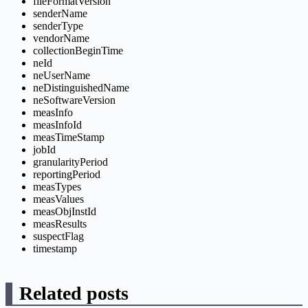
fileFormatVersion
senderName
senderType
vendorName
collectionBeginTime
neId
neUserName
neDistinguishedName
neSoftwareVersion
measInfo
measInfoId
measTimeStamp
jobId
granularityPeriod
reportingPeriod
measTypes
measValues
measObjInstId
measResults
suspectFlag
timestamp
Related posts