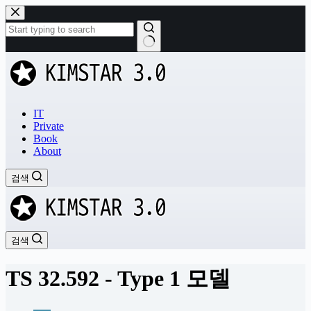
본
문
으
로
결
건
과
너
없
뛰
음
기
IT
Private
Book
About
검색
검색
TS 32.592 - Type 1 모델