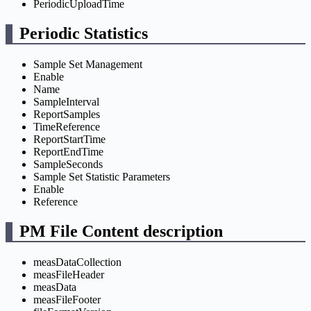
PeriodicUploadTime
Periodic Statistics
Sample Set Management
Enable
Name
SampleInterval
ReportSamples
TimeReference
ReportStartTime
ReportEndTime
SampleSeconds
Sample Set Statistic Parameters
Enable
Reference
PM File Content description
measDataCollection
measFileHeader
measData
measFileFooter