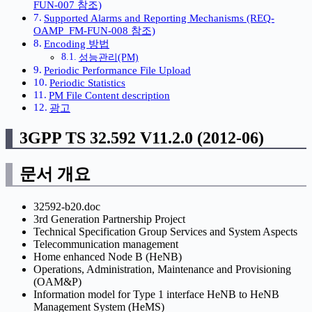
FUN-007 참조)
Supported Alarms and Reporting Mechanisms (REQ-
OAMP_FM-FUN-008 참조)
Encoding 방법
성능관리(PM)
Periodic Performance File Upload
Periodic Statistics
PM File Content description
광고
3GPP TS 32.592 V11.2.0 (2012-06)
문서 개요
32592-b20.doc
3rd Generation Partnership Project
Technical Specification Group Services and System Aspects
Telecommunication management
Home enhanced Node B (HeNB)
Operations, Administration, Maintenance and Provisioning
(OAM&P)
Information model for Type 1 interface HeNB to HeNB
Management System (HeMS)