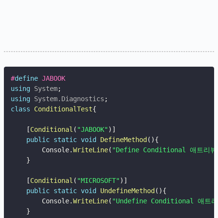
#
define
 JABOOK
using
System
;
using
System
.
Diagnostics
;
class
ConditionalTest
{
[
Conditional
(
"JABOOK"
)
]
public
static
void
DefineMethod
(
)
{
        Console
.
WriteLine
(
"Define Conditional 애트리뷰
}
[
Conditional
(
"MICROSOFT"
)
]
public
static
void
UndefineMethod
(
)
{
        Console
.
WriteLine
(
"Undefine Conditional 애트
}