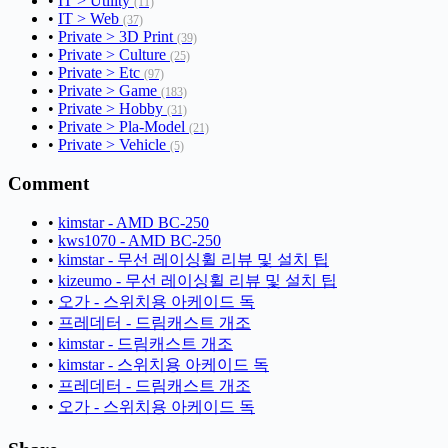
•
IT > Utility
(11)
•
IT > Web
(37)
•
Private > 3D Print
(39)
•
Private > Culture
(25)
•
Private > Etc
(97)
•
Private > Game
(183)
•
Private > Hobby
(31)
•
Private > Pla-Model
(21)
•
Private > Vehicle
(5)
Comment
•
kimstar - AMD BC-250
•
kws1070 - AMD BC-250
•
kimstar - 무선 레이싱휠 리뷰 및 설치 팁
•
kizeumo - 무선 레이싱휠 리뷰 및 설치 팁
•
오가 - 스위치용 아케이드 독
•
프레데터 - 드림캐스트 개조
•
kimstar - 드림캐스트 개조
•
kimstar - 스위치용 아케이드 독
•
프레데터 - 드림캐스트 개조
•
오가 - 스위치용 아케이드 독