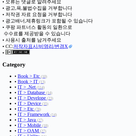
• 오류는 댓글로 알려주세요
• 광고,욕,불법수집을 거부합니다
• 저작권 자료 요청을 거부합니다
• 광고배너,제휴링크가 포함될 수 있습니다
• 쿠팡 파트너스 활동의 일환으로
ㅤ 수수료를 제공받을 수 있습니다
• 사용시 출처를 남겨주세요
• CC:
저작자표시/비영리/변경X
•
Category
•
Book > Etc
(10)
•
Book > IT
(13)
•
IT > .Net
(114)
•
IT > Database
(14)
•
IT > Develope
(23)
•
IT > Device
(35)
•
IT > Etc
(78)
•
IT > Framework
(14)
•
IT > Java
(27)
•
IT > Mobile
(18)
•
IT > OAM
(27)