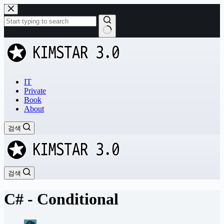
본
문
으
로
결
건
과
너
없
뛰
음
기
IT
Private
Book
About
검색
검색
C# - Conditional