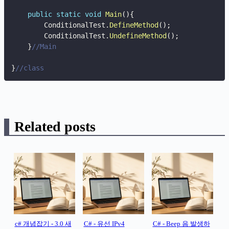
public
static
void
Main
(
)
{
        ConditionalTest
.
DefineMethod
(
)
;
        ConditionalTest
.
UndefineMethod
(
)
;
}
//Main
}
//class
Related posts
c# 개념잡기 - 3.0 새
C# - 유선 IPv4
C# - Beep 음 발생하