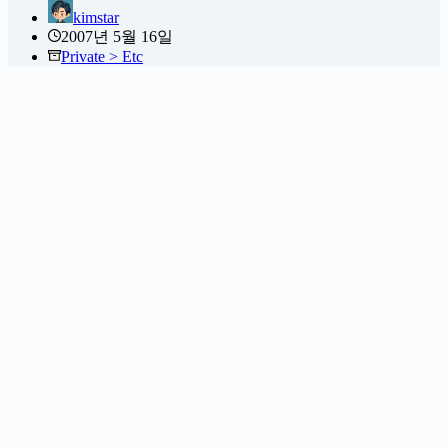
kimstar
2007년 5월 16일
Private > Etc