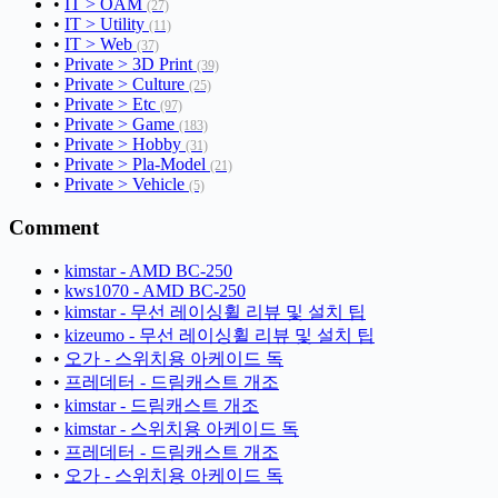
•
IT > OAM
(27)
•
IT > Utility
(11)
•
IT > Web
(37)
•
Private > 3D Print
(39)
•
Private > Culture
(25)
•
Private > Etc
(97)
•
Private > Game
(183)
•
Private > Hobby
(31)
•
Private > Pla-Model
(21)
•
Private > Vehicle
(5)
Comment
•
kimstar - AMD BC-250
•
kws1070 - AMD BC-250
•
kimstar - 무선 레이싱휠 리뷰 및 설치 팁
•
kizeumo - 무선 레이싱휠 리뷰 및 설치 팁
•
오가 - 스위치용 아케이드 독
•
프레데터 - 드림캐스트 개조
•
kimstar - 드림캐스트 개조
•
kimstar - 스위치용 아케이드 독
•
프레데터 - 드림캐스트 개조
•
오가 - 스위치용 아케이드 독