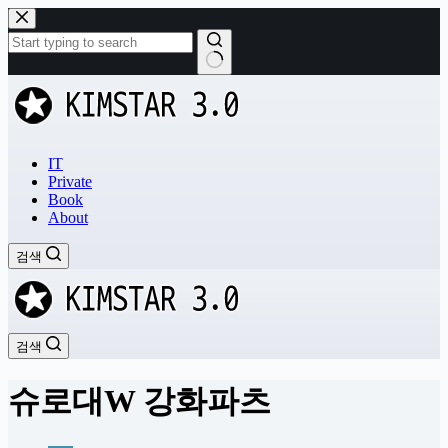
본
문
으
로
결
건
과
너
없
뛰
음
기
IT
Private
Book
About
검색
검색
슈로대W 강화파츠