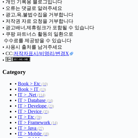
• 개인 기록용 블로그입니다
• 오류는 댓글로 알려주세요
• 광고,욕,불법수집을 거부합니다
• 저작권 자료 요청을 거부합니다
• 광고배너,제휴링크가 포함될 수 있습니다
• 쿠팡 파트너스 활동의 일환으로
ㅤ 수수료를 제공받을 수 있습니다
• 사용시 출처를 남겨주세요
• CC:
저작자표시/비영리/변경X
•
Category
•
Book > Etc
(10)
•
Book > IT
(13)
•
IT > .Net
(114)
•
IT > Database
(14)
•
IT > Develope
(23)
•
IT > Device
(35)
•
IT > Etc
(78)
•
IT > Framework
(14)
•
IT > Java
(27)
•
IT > Mobile
(18)