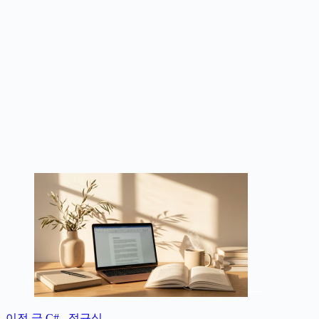
이전
글
C# - 정규식