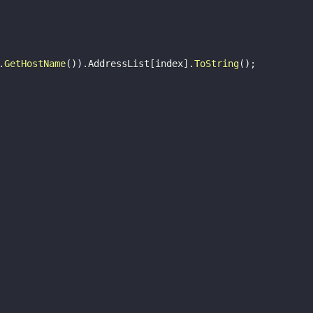
.
GetHostName
(
)
)
.AddressList[index].
ToString
(
)
;