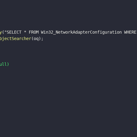
y
(
"SELECT * FROM Win32_NetworkAdapterConfiguration WHERE
bjectSearcher
(
oq
)
;
ull)