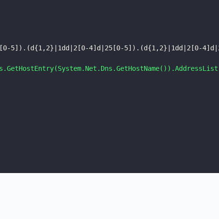
[0-5]).(d{1,2}|1dd|2[0-4]d|25[0-5]).(d{1,2}|1dd|2[0-4]d|
s.GetHostEntry(System.Net.Dns.GetHostName()).AddressList