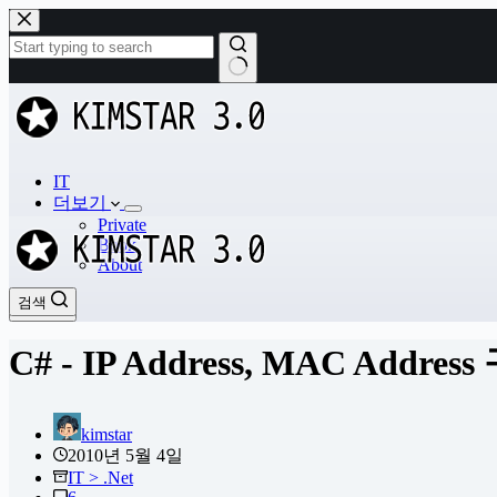
본
문
으
로
결
건
과
너
없
뛰
음
기
IT
더보기
Private
Book
About
검색
검색
C# - IP Address, MAC Addre
kimstar
2010년 5월 4일
IT > .Net