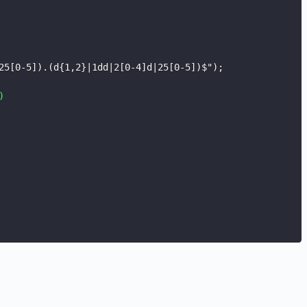
25[0-5]).(d{1,2}|1dd|2[0-4]d|25[0-5])$"
)
;
)