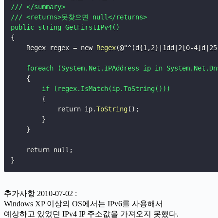
/// </summary>

/// <returns>못찾으면 null</returns>

public string GetFirstIPv4()
{
    Regex regex = new 
Regex
(
@
"^(d{1,2}|1dd|2[0-4]d|25
foreach (System.Net.IPAddress ip in System.Net.Dn
{
if (regex.IsMatch(ip.ToString()))
{
            return ip.
ToString
(
)
;
}
}
    return null
;
}
추가사항 2010-07-02 :
Windows XP 이상의 OS에서는 IPv6를 사용해서
예상하고 있었던 IPv4 IP 주소값을 가져오지 못했다.