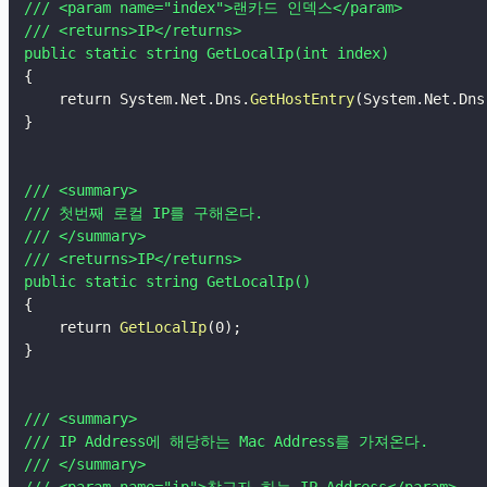
/// <param name="index">랜카드 인덱스</param>

/// <returns>IP</returns>

public static string GetLocalIp(int index)
{
    return System.Net.Dns.
GetHostEntry
(
System.Net.Dns
}
/// <summary>

/// 첫번째 로컬 IP를 구해온다.

/// </summary>

/// <returns>IP</returns>

public static string GetLocalIp()
{
    return 
GetLocalIp
(
0
)
;
}
/// <summary>

/// IP Address에 해당하는 Mac Address를 가져온다.

/// </summary>

/// <param name="ip">찾고자 하는 IP Address</param>
