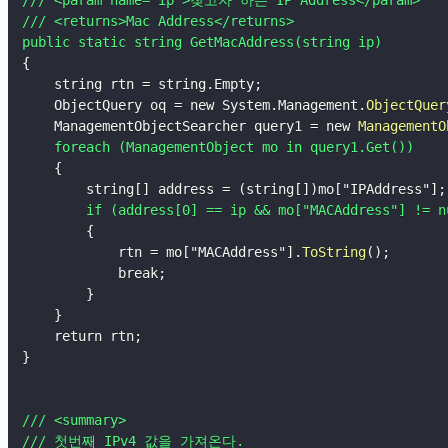
/// <returns>Mac Address</returns>

public static string GetMacAddress(string ip)
{
    string rtn = string.Empty
;
    ObjectQuery oq = new System.Management.
ObjectQuer
    ManagementObjectSearcher query1 = new 
ManagementO
foreach (ManagementObject mo in query1.Get())
{
        string[] address = 
(
string[]
)
mo[
"IPAddress"
]
;
if (address[0] == ip && mo["MACAddress"] != n
{
            rtn = mo[
"MACAddress"
].
ToString
(
)
;
            break
;
}
}
    return rtn
;
}
/// <summary>

/// 첫번째 IPv4 값을 가져온다.
