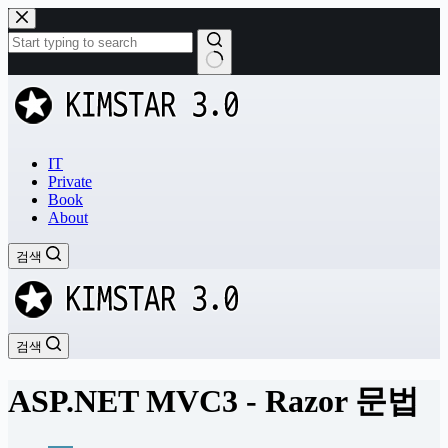
본
문
으
로
결
건
과
너
없
뛰
음
기
IT
Private
Book
About
검색
검색
ASP.NET MVC3 - Razor 문법