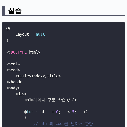
실습
@
{
    Layout 
=
null
;
}
<
!
DOCTYPE
 html
>
<
html
>
<
head
>
<
title
>
Index
<
/
title
>
<
/
head
>
<
body
>
<
div
>
<
h1
>
레이저 구문 학습
<
/
h1
>
        @
for
(
int i 
=
0
;
 i 
<
5
;
 i
++
)
{
// html과 code를 알아서 판단