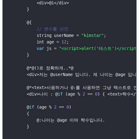
<
div
>
@i
<
/
div
>
}
        @
{
// 변수를 선언
            string userName 
=
"kimstar"
;
            int age 
=
12
;
var
 js 
=
"<script>alert('테스트')</script>
}
        @
*
@
(
)
로 정확하게
.
.
*
@

<
div
>
저는 @userName 입니다
.
 제 나이는 @age 입니
        @
*
<
text
>
사용하거나 @
:
를 사용하면 그냥 텍스트로 인
<
div
>
나이 
:
 @
if
(
age 
%
2
==
0
)
{
<
text
>
짝수
<
/
t
        @
if
(
age 
%
2
==
0
)
{
            @
:
나이는 @age 이며 짝수입니다
.
}