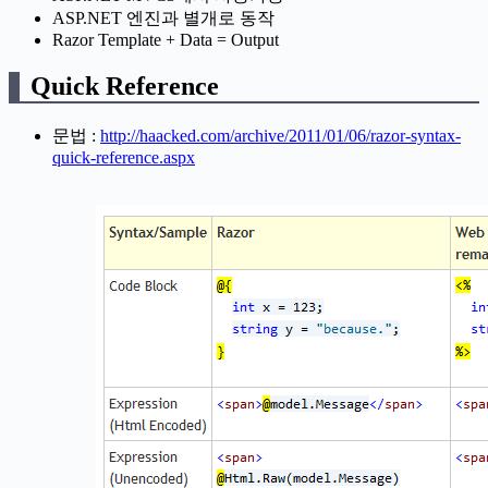
ASP.NET 엔진과 별개로 동작
Razor Template + Data = Output
Quick Reference
문법 :
http://haacked.com/archive/2011/01/06/razor-syntax-
quick-reference.aspx