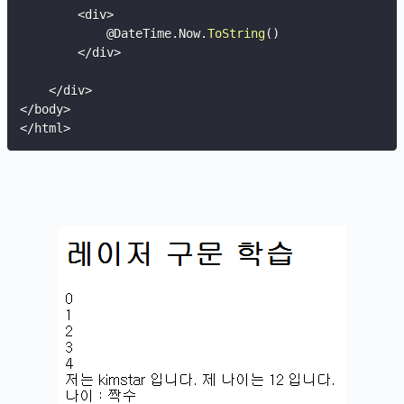
<
div
>
            @DateTime
.
Now
.
ToString
(
)
<
/
div
>
<
/
div
>
<
/
body
>
<
/
html
>