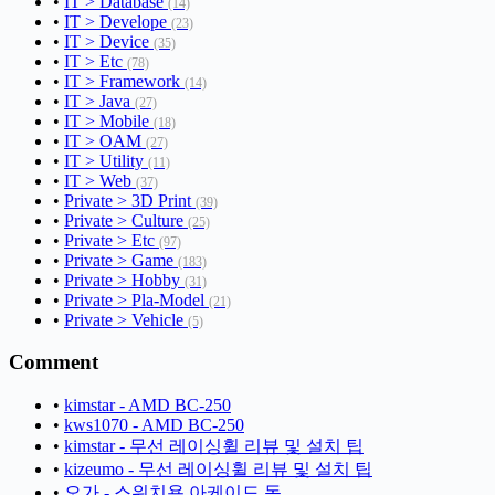
•
IT > Database
(14)
•
IT > Develope
(23)
•
IT > Device
(35)
•
IT > Etc
(78)
•
IT > Framework
(14)
•
IT > Java
(27)
•
IT > Mobile
(18)
•
IT > OAM
(27)
•
IT > Utility
(11)
•
IT > Web
(37)
•
Private > 3D Print
(39)
•
Private > Culture
(25)
•
Private > Etc
(97)
•
Private > Game
(183)
•
Private > Hobby
(31)
•
Private > Pla-Model
(21)
•
Private > Vehicle
(5)
Comment
•
kimstar - AMD BC-250
•
kws1070 - AMD BC-250
•
kimstar - 무선 레이싱휠 리뷰 및 설치 팁
•
kizeumo - 무선 레이싱휠 리뷰 및 설치 팁
•
오가 - 스위치용 아케이드 독