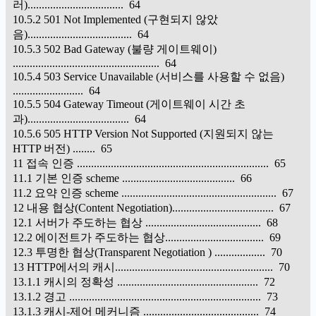
러).................................. 64
10.5.2 501 Not Implemented (구현되지 않았
음)..................................... 64
10.5.3 502 Bad Gateway (불량 게이트웨이)
.................................................... 64
10.5.4 503 Service Unavailable (서비스를 사용할 수 없음)
......................... 64
10.5.5 504 Gateway Timeout (게이트웨이 시간 초
과).................................... 64
10.5.6 505 HTTP Version Not Supported (지원되지 않는
HTTP 버전) ........ 65
11 접속 인증 .................................................................... 65
11.1 기본 인증 scheme ........................................ 66
11.2 요약 인증 scheme ....................................................... 67
12 내용 협상(Content Negotiation).................................... 67
12.1 서버가 주도하는 협상 ......................................... 68
12.2 에이전트가 주도하는 협상................................... 69
12.3 투명한 협상(Transparent Negotiation ) .................. 70
13 HTTP에서의 캐시........................................................ 70
13.1.1 캐시의 정확성 .................................................. 72
13.1.2 경고 .................................................................... 73
13.1.3 캐시-제어 메커니즘 ......................................... 74