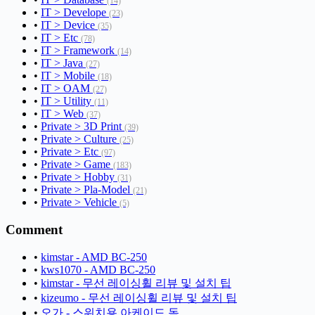
(14)
•
IT > Develope
(23)
•
IT > Device
(35)
•
IT > Etc
(78)
•
IT > Framework
(14)
•
IT > Java
(27)
•
IT > Mobile
(18)
•
IT > OAM
(27)
•
IT > Utility
(11)
•
IT > Web
(37)
•
Private > 3D Print
(39)
•
Private > Culture
(25)
•
Private > Etc
(97)
•
Private > Game
(183)
•
Private > Hobby
(31)
•
Private > Pla-Model
(21)
•
Private > Vehicle
(5)
Comment
•
kimstar - AMD BC-250
•
kws1070 - AMD BC-250
•
kimstar - 무선 레이싱휠 리뷰 및 설치 팁
•
kizeumo - 무선 레이싱휠 리뷰 및 설치 팁
•
오가 - 스위치용 아케이드 독