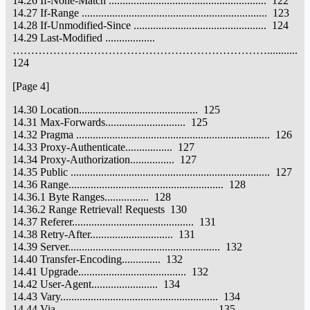
14.26 If-None-Match ......................................................... 122
14.27 If-Range ................................................................... 123
14.28 If-Unmodified-Since ................................................ 124
14.29 Last-Modified ..................
……………………………………………………………...........
124
[Page 4]
14.30 Location........................................... 125
14.31 Max-Forwards............................. 125
14.32 Pragma ...................................................................... 126
14.33 Proxy-Authenticate................. 127
14.34 Proxy-Authorization................ 127
14.35 Public ........................................................................ 127
14.36 Range........................................................ 128
14.36.1 Byte Ranges................ 128
14.36.2 Range Retrieval! Requests 130
14.37 Referer............................................ 131
14.38 Retry-After.............................. 131
14.39 Server....................................................... 132
14.40 Transfer-Encoding.............. 132
14.41 Upgrade....................................... 132
14.42 User-Agent........................ 134
14.43 Vary......................................................... 134
14.44 Via......................................................... 135