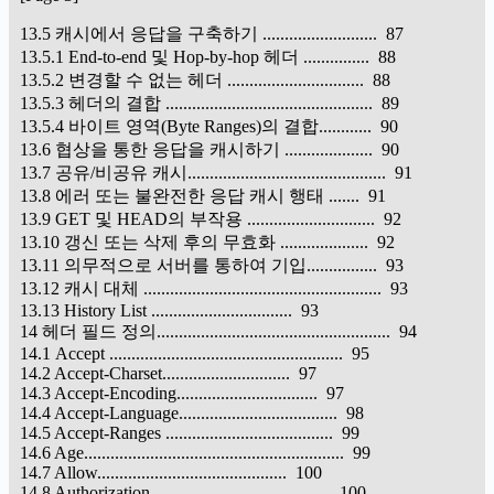
13.5 캐시에서 응답을 구축하기 .......................... 87
13.5.1 End-to-end 및 Hop-by-hop 헤더 ............... 88
13.5.2 변경할 수 없는 헤더 ............................... 88
13.5.3 헤더의 결합 ............................................... 89
13.5.4 바이트 영역(Byte Ranges)의 결합............ 90
13.6 협상을 통한 응답을 캐시하기 .................... 90
13.7 공유/비공유 캐시............................................. 91
13.8 에러 또는 불완전한 응답 캐시 행태 ....... 91
13.9 GET 및 HEAD의 부작용 ............................. 92
13.10 갱신 또는 삭제 후의 무효화 .................... 92
13.11 의무적으로 서버를 통하여 기입................ 93
13.12 캐시 대체 ...................................................... 93
13.13 History List ................................ 93
14 헤더 필드 정의..................................................... 94
14.1 Accept ..................................................... 95
14.2 Accept-Charset............................. 97
14.3 Accept-Encoding................................ 97
14.4 Accept-Language.................................... 98
14.5 Accept-Ranges ...................................... 99
14.6 Age........................................................... 99
14.7 Allow........................................... 100
14.8 Authorization......................................... 100