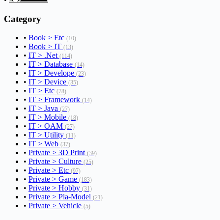
Category
•
Book > Etc
(10)
•
Book > IT
(13)
•
IT > .Net
(114)
•
IT > Database
(14)
•
IT > Develope
(23)
•
IT > Device
(35)
•
IT > Etc
(78)
•
IT > Framework
(14)
•
IT > Java
(27)
•
IT > Mobile
(18)
•
IT > OAM
(27)
•
IT > Utility
(11)
•
IT > Web
(37)
•
Private > 3D Print
(39)
•
Private > Culture
(25)
•
Private > Etc
(97)
•
Private > Game
(183)
•
Private > Hobby
(31)
•
Private > Pla-Model
(21)
•
Private > Vehicle
(5)