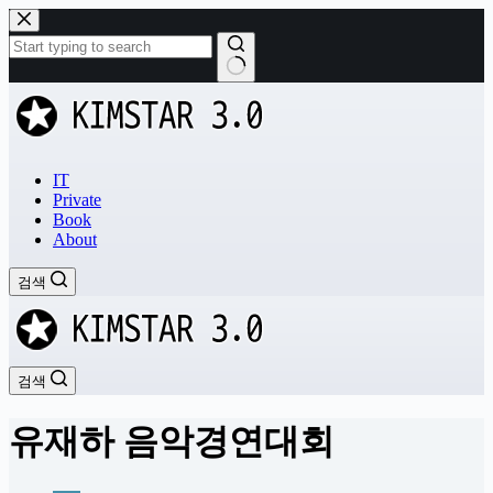
본
문
으
로
결
건
과
너
없
뛰
음
기
IT
Private
Book
About
검색
검색
유재하 음악경연대회