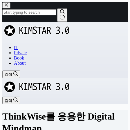
본
문
으
로
결
건
과
너
없
뛰
음
기
IT
Private
Book
About
검색
검색
ThinkWise를 응용한 Digital
Mindmap