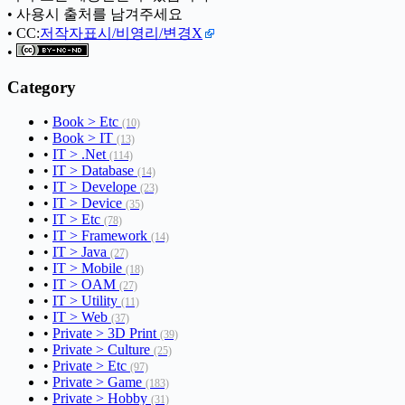
• 사용시 출처를 남겨주세요
• CC:
저작자표시/비영리/변경X
•
Category
•
Book > Etc
(10)
•
Book > IT
(13)
•
IT > .Net
(114)
•
IT > Database
(14)
•
IT > Develope
(23)
•
IT > Device
(35)
•
IT > Etc
(78)
•
IT > Framework
(14)
•
IT > Java
(27)
•
IT > Mobile
(18)
•
IT > OAM
(27)
•
IT > Utility
(11)
•
IT > Web
(37)
•
Private > 3D Print
(39)
•
Private > Culture
(25)
•
Private > Etc
(97)
•
Private > Game
(183)
•
Private > Hobby
(31)