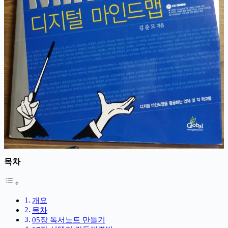
목차
개요
목차
05장 독서노트 만들기