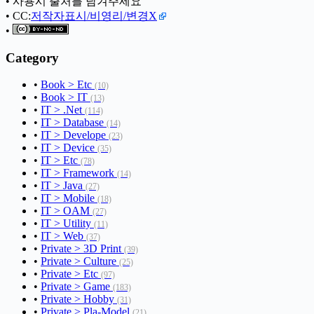
• 사용시 출처를 남겨주세요
• CC:
저작자표시/비영리/변경X
•
Category
•
Book > Etc
(10)
•
Book > IT
(13)
•
IT > .Net
(114)
•
IT > Database
(14)
•
IT > Develope
(23)
•
IT > Device
(35)
•
IT > Etc
(78)
•
IT > Framework
(14)
•
IT > Java
(27)
•
IT > Mobile
(18)
•
IT > OAM
(27)
•
IT > Utility
(11)
•
IT > Web
(37)
•
Private > 3D Print
(39)
•
Private > Culture
(25)
•
Private > Etc
(97)
•
Private > Game
(183)
•
Private > Hobby
(31)
•
Private > Pla-Model
(21)