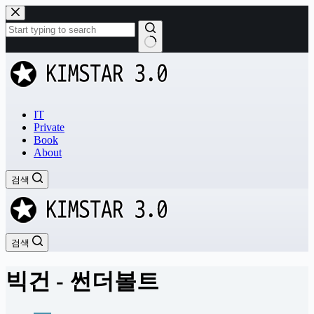
본
문
으
로
결
건
과
너
없
뛰
음
기
IT
Private
Book
About
검색
검색
빅건 - 썬더볼트