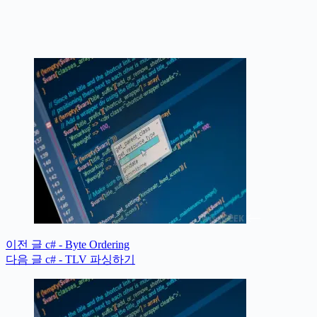
이전
글
c# - Byte Ordering
다음
글
c# - TLV 파싱하기