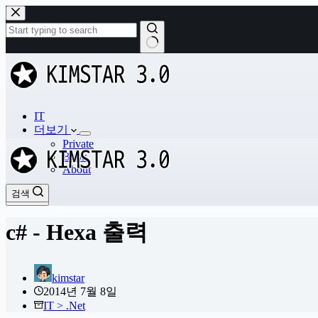
본
문
으
로
결
건
과
너
없
뛰
음
기
IT
더보기
Private
Book
About
검색
검색
c# - Hexa 출력
kimstar
2014년 7월 8일
IT > .Net