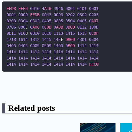
FFD8
FFE0
0010
4
A46
4946
0001
0101
0001
0001
0000
FFDB
0043
0003
0202
0302
0203
0303
0304
0303
0405
0805
0504
0405
0
A07
0706
080
C 
0
A0C
0
C0B
0
A0B
0
B0D
0E12
100D
0E11
0E0
B 
0B10
1610
1113
1415
1515
0
C0F
1718
1614
1812
1415
14F
F 
DB00
4301
0304
0405
0405
0905
0509
140D
0
B0D
1414
1414
1414
1414
1414
1414
1414
1414
1414
1414
1414
1414
1414
1414
1414
1414
1414
1414
1414
1414
1414
1414
1414
1414
1414
FFC0
Related posts