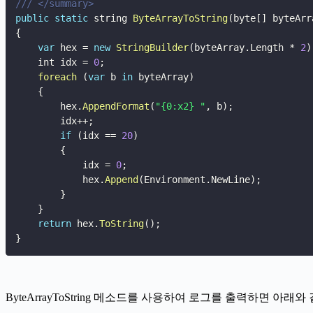
/// </summary>
public
static
 string 
ByteArrayToString
(
byte
[
]
 byteArr
{
var
 hex 
=
new
StringBuilder
(
byteArray
.
Length 
*
2
)
    int idx 
=
0
;
foreach
(
var
 b 
in
 byteArray
)
{
        hex
.
AppendFormat
(
"{0:x2} "
,
 b
)
;
        idx
++
;
if
(
idx 
==
20
)
{
            idx 
=
0
;
            hex
.
Append
(
Environment
.
NewLine
)
;
}
}
return
 hex
.
ToString
(
)
;
}
ByteArrayToString 메소드를 사용하여 로그를 출력하면 아래