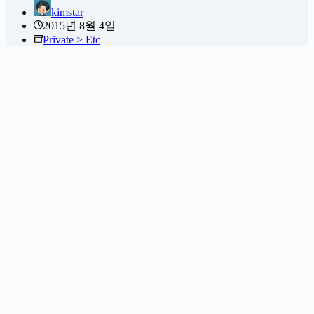
kimstar
2015년 8월 4일
Private > Etc