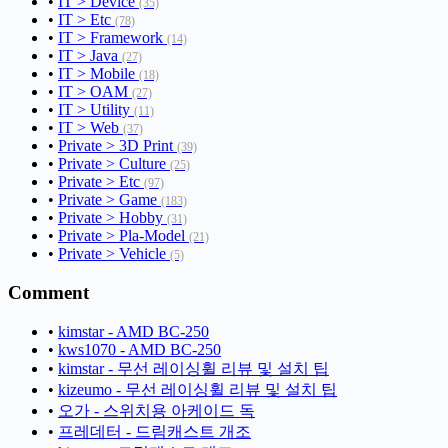
•
IT > Device
(35)
•
IT > Etc
(78)
•
IT > Framework
(14)
•
IT > Java
(27)
•
IT > Mobile
(18)
•
IT > OAM
(27)
•
IT > Utility
(11)
•
IT > Web
(37)
•
Private > 3D Print
(39)
•
Private > Culture
(25)
•
Private > Etc
(97)
•
Private > Game
(183)
•
Private > Hobby
(31)
•
Private > Pla-Model
(21)
•
Private > Vehicle
(5)
Comment
•
kimstar - AMD BC-250
•
kws1070 - AMD BC-250
•
kimstar - 무선 레이싱휠 리뷰 및 설치 팁
•
kizeumo - 무선 레이싱휠 리뷰 및 설치 팁
•
오가 - 스위치용 아케이드 독
•
프레데터 - 드림캐스트 개조