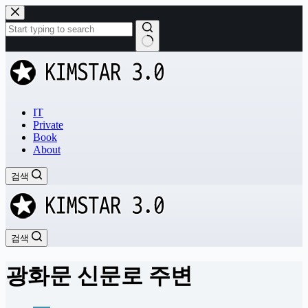
본
문
으
로
결
건
과
너
없
뛰
음
기
IT
Private
Book
About
검색
검색
광화문 신문로 주변