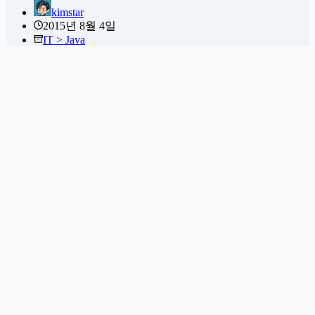
kimstar
2015년 8월 4일
IT > Java