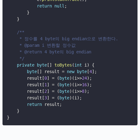
return
null
;
}
}
/**

     * 정수를 4 byte의 big endian으로 변환한다.

     * @param i 변환할 정수값

     * @return 4 byte의 big endian

     */
private
byte
[
]
toBytes
(
int
 i
)
{
byte
[
]
 result 
=
new
byte
[
4
]
;
        result
[
0
]
=
(
byte
)
(
i
>>
24
)
;
        result
[
1
]
=
(
byte
)
(
i
>>
16
)
;
        result
[
2
]
=
(
byte
)
(
i
>>
8
)
;
        result
[
3
]
=
(
byte
)
(
i
)
;
return
 result
;
}
}