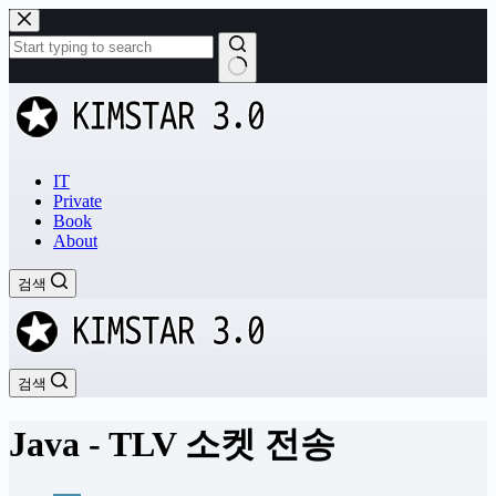
본
문
으
로
결
건
과
너
없
뛰
음
기
IT
Private
Book
About
검색
검색
Java - TLV 소켓 전송