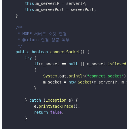
this
.
m_serverIP 
=
 serverIP
;
this
.
m_serverPort 
=
 serverPort
;
}
/**

     * MORE 서버로 소켓 연결

     * @return 연결 성공 여부

     */
public
boolean
connectSocket
(
)
{
try
{
if
(
m_socket 
==
null
||
 m_socket
.
isClosed
(
{
System
.
out
.
println
(
"connect socket"
)
;
                m_socket 
=
new
Socket
(
m_serverIP
,
 m_s
}
}
catch
(
Exception
 e
)
{
            e
.
printStackTrace
(
)
;
return
false
;
}