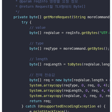
     * @param reqInfo 명령별 요청 정보

     * @return Request할 TLV형태의 Byte[]

     */
private
byte
[
]
getMoreRequest
(
String
 moreCommand
,
try
{
// value
byte
[
]
 reqValue 
=
 reqInfo
.
getBytes
(
"UTF-8
// type
byte
[
]
 reqType 
=
 moreCommand
.
getBytes
(
)
;
// length
byte
[
]
 reqLength 
=
toBytes
(
reqValue
.
lengt
// 전체 전송값
byte
[
]
 req 
=
new
byte
[
reqValue
.
length 
+
8
System
.
arraycopy
(
reqType
,
0
,
 req
,
0
,
4
)
;
System
.
arraycopy
(
reqLength
,
0
,
 req
,
4
,
4
)
System
.
arraycopy
(
reqValue
,
0
,
 req
,
8
,
 req
return
 req
;
}
catch
(
UnsupportedEncodingException
 e
)
{
            e
.
printStackTrace
(
)
;