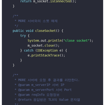
return
 m_socket
.
isConnected
(
)
;
}
/**

     * MORE 서버와의 소켓 해제

     */
public
void
closeSocket
(
)
{
try
{
System
.
out
.
println
(
"close socket"
)
;
            m_socket
.
close
(
)
;
}
catch
(
IOException
 e
)
{
            e
.
printStackTrace
(
)
;
}
}
/**

     * MORE 서버에 요청 후 결과를 리턴한다.

     * @param m_serverIP 서버 IP

     * @param m_serverPort 서버 Port

     * @param reqInfo 요청정보

     * @return 응답받은 TLV의 Value 문자열

     */