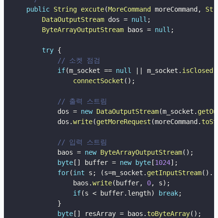
public
String
excute
(
MoreCommand
 moreCommand
,
Str
DataOutputStream
 dos 
=
null
;
ByteArrayOutputStream
 baos 
=
null
;
try
{
// 소켓 점검
if
(
m_socket 
==
null
||
 m_socket
.
isClosed
(
connectSocket
(
)
;
// 출력 스트림
            dos 
=
new
DataOutputStream
(
m_socket
.
getOu
            dos
.
write
(
getMoreRequest
(
moreCommand
.
toSt
// 입력 스트림
            baos 
=
new
ByteArrayOutputStream
(
)
;
byte
[
]
 buffer 
=
new
byte
[
1024
]
;
for
(
int
 s
;
(
s
=
m_socket
.
getInputStream
(
)
.
r
                baos
.
write
(
buffer
,
0
,
 s
)
;
if
(
s 
<
 buffer
.
length
)
break
;
}
byte
[
]
 resArray 
=
 baos
.
toByteArray
(
)
;