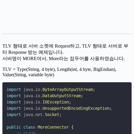
TLV 형태로 서버 소켓에 Request하고, TLV 형태로 서버로 부
터 Response 받는 예제입니다.
서버명이 MORE여서, More라는 접두어를 사용하였습니다.
TLV = Type(String, 4 byte), Length(int, 4 byte, BigEndian),
Value(String, variable byte)
import
java
.
io
.
ByteArrayOutputStream
;
import
java
.
io
.
DataOutputStream
;
import
java
.
io
.
IOException
;
import
java
.
io
.
UnsupportedEncodingException
;
import
java
.
net
.
Socket
;
public
class
MoreConnector
{
// 열거형