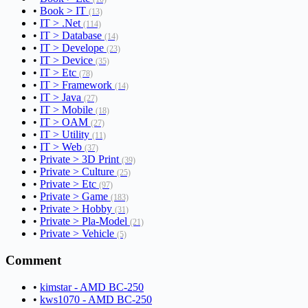
•
Book > IT
(13)
•
IT > .Net
(114)
•
IT > Database
(14)
•
IT > Develope
(23)
•
IT > Device
(35)
•
IT > Etc
(78)
•
IT > Framework
(14)
•
IT > Java
(27)
•
IT > Mobile
(18)
•
IT > OAM
(27)
•
IT > Utility
(11)
•
IT > Web
(37)
•
Private > 3D Print
(39)
•
Private > Culture
(25)
•
Private > Etc
(97)
•
Private > Game
(183)
•
Private > Hobby
(31)
•
Private > Pla-Model
(21)
•
Private > Vehicle
(5)
Comment
•
kimstar - AMD BC-250
•
kws1070 - AMD BC-250