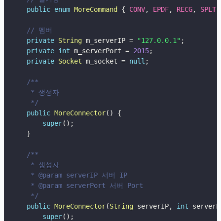
public
enum
MoreCommand
{
CONV
,
EPDF
,
RECG
,
SPLT
,
// 멤버
private
String
 m_serverIP 
=
"127.0.0.1"
;
private
int
 m_serverPort 
=
2015
;
private
Socket
 m_socket 
=
null
;
/**

     * 생성자

     */
public
MoreConnector
(
)
{
super
(
)
;
}
/**

     * 생성자

     * @param serverIP 서버 IP

     * @param serverPort 서버 Port

     */
public
MoreConnector
(
String
 serverIP
,
int
 serverP
super
(
)
;