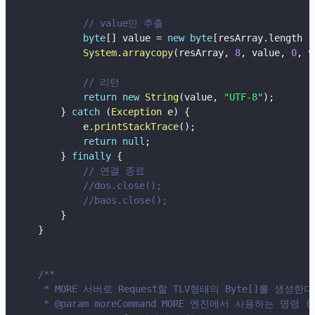
// value만 추출
byte
[
]
 value 
=
new
byte
[
resArray
.
length 
-
System
.
arraycopy
(
resArray
,
8
,
 value
,
0
,
 v
// 리턴
return
new
String
(
value
,
"UTF-8"
)
;
}
catch
(
Exception
 e
)
{
            e
.
printStackTrace
(
)
;
return
null
;
}
finally
{
// 연결 종료
//dos.close();
//baos.close();
}
}
/**

     * MORE 서버로 Request할 TLV형태의 Byte[]를 생성한다.
     * @param moreCommand MORE 엔진에서 사용하는 명령 (CON