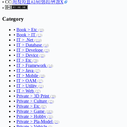
• CC:
저작자표시/비영리/변경X
•
Category
•
Book > Etc
(10)
•
Book > IT
(13)
•
IT > .Net
(114)
•
IT > Database
(14)
•
IT > Develope
(23)
•
IT > Device
(35)
•
IT > Etc
(78)
•
IT > Framework
(14)
•
IT > Java
(27)
•
IT > Mobile
(18)
•
IT > OAM
(27)
•
IT > Utility
(11)
•
IT > Web
(37)
•
Private > 3D Print
(39)
•
Private > Culture
(25)
•
Private > Etc
(97)
•
Private > Game
(183)
•
Private > Hobby
(31)
•
Private > Pla-Model
(21)
•
Private > Vehicle