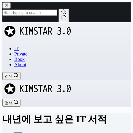
본
문
으
로
결
건
과
너
없
뛰
음
기
IT
Private
Book
About
검색
검색
내년에 보고 싶은 IT 서적