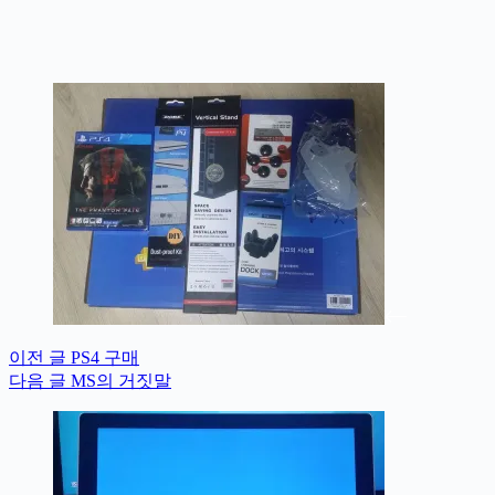
이전
글
PS4 구매
다음
글
MS의 거짓말