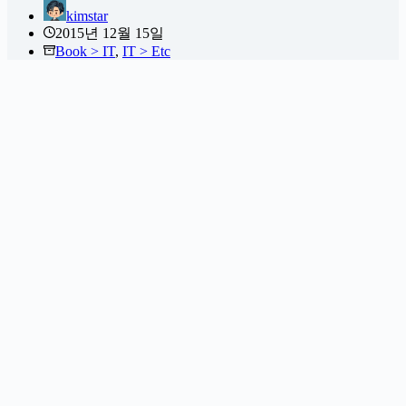
kimstar
2015년 12월 15일
Book > IT
,
IT > Etc