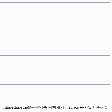
rip/rstrip/strip(좌/우/양쪽 공백제거), replace(문자열 바꾸기),