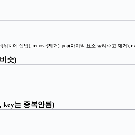
), insert(위치에 삽입), remove(제거), pop(마지막 요소 돌려주고 제
 비슷)
, key는 중복안됨)