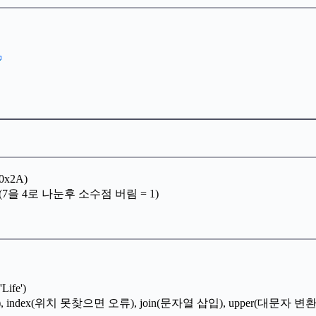
0x2A)
7 // 4 (7을 4로 나눈후 소수점 버림 = 1)
Life')
ndex(위치 못찾으면 오류), join(문자열 삽입), upper(대문자 변환), lst