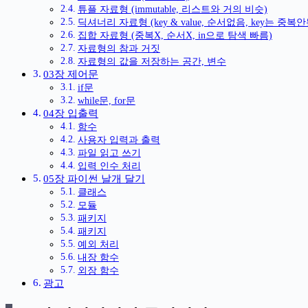
튜플 자료형 (immutable, 리스트와 거의 비슷)
딕셔너리 자료형 (key & value, 순서없음, key는 중복안
집합 자료형 (중복X, 순서X, in으로 탐색 빠름)
자료형의 참과 거짓
자료형의 값을 저장하는 공간, 변수
03장 제어문
if문
while문, for문
04장 입출력
함수
사용자 입력과 출력
파일 읽고 쓰기
입력 인수 처리
05장 파이썬 날개 달기
클래스
모듈
패키지
패키지
예외 처리
내장 함수
외장 함수
광고