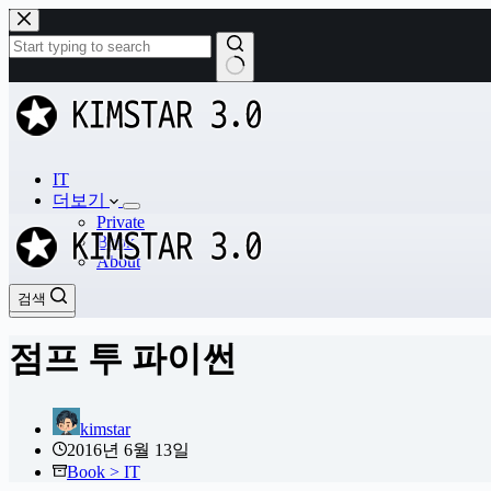
본
문
으
로
결
건
과
너
없
뛰
음
기
IT
더보기
Private
Book
About
검색
검색
점프 투 파이썬
kimstar
2016년 6월 13일
Book > IT