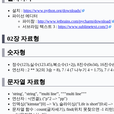
설치 :
https://www.python.org/downloads/
파이선 에디터
파이참 :
http://www.jetbrains.com/pycharm/download/
서브라임 텍스트 3 :
https://www.sublimetext.com/3
02장 자료형
숫자형
정수(123),실수(123.45),복소수(1+2j), 8진수(0o34), 16진수(
연산자 : 2 ** 3(2의 3승 = 8), 7 / 4 (7 나누기 4 = 1.75), 
문자열 자료형
'string', "string", '''multi line''', """multi line"""
연산자 : +(연결), ("p"2 --> "pp")
인덱싱("kimstar"[0] --> 'k'), 슬라이싱("Life is short"[0:4] --> '
문자열 함수 : count(글자세기), find(위치 못찾으면 -1 리턴), i