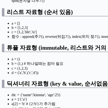
split(문자열 나누기)
리스트 자료형 (순서 있음)
a = []
b = [1,2,3]
c = [1,2,'life','is']
함수 : append(추가), reverse(뒤집기), index(위치 찾기
튜플 자료형 (immutable, 리스트와 거의
a = ()
b = (1,) # 하나일때는 컴마 필요
c = (1,2,3)
d = ('a','b',('c','d'))
딕셔너리 자료형 (key & value, 순서없음
dic = {'name':'kimstar', 'age':25}
a = {1:'a'}
a[2] = 'b' # {2:'b'}가 추가됨