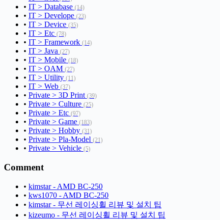
•
IT > Database
(14)
•
IT > Develope
(23)
•
IT > Device
(35)
•
IT > Etc
(78)
•
IT > Framework
(14)
•
IT > Java
(27)
•
IT > Mobile
(18)
•
IT > OAM
(27)
•
IT > Utility
(11)
•
IT > Web
(37)
•
Private > 3D Print
(39)
•
Private > Culture
(25)
•
Private > Etc
(97)
•
Private > Game
(183)
•
Private > Hobby
(31)
•
Private > Pla-Model
(21)
•
Private > Vehicle
(5)
Comment
•
kimstar - AMD BC-250
•
kws1070 - AMD BC-250
•
kimstar - 무선 레이싱휠 리뷰 및 설치 팁
•
kizeumo - 무선 레이싱휠 리뷰 및 설치 팁