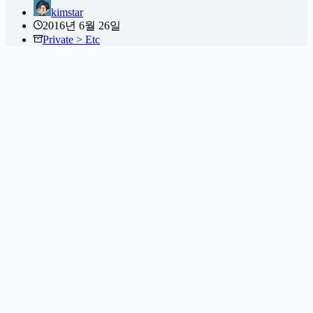
kimstar
2016년 6월 26일
Private > Etc