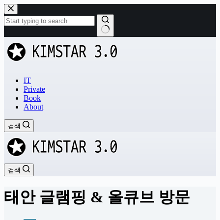
본
문
으
로
결
건
과
너
없
뛰
음
기
IT
Private
Book
About
검색
검색
태안 글램핑 & 올큐브 방문