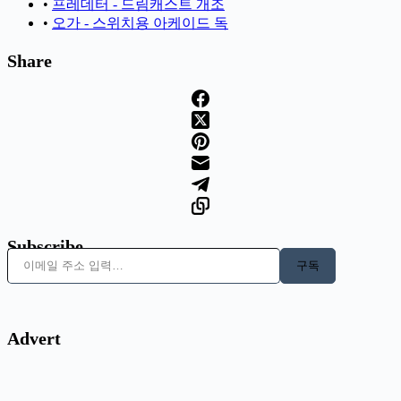
•
프레데터 - 드림캐스트 개조
•
오가 - 스위치용 아케이드 독
Share
Subscribe
이메일 주소 입력…
구독
Advert