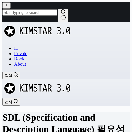
본
문
으
로
결
건
과
너
없
뛰
음
기
IT
Private
Book
About
검색
검색
SDL (Specification and
Description Language) 필요성