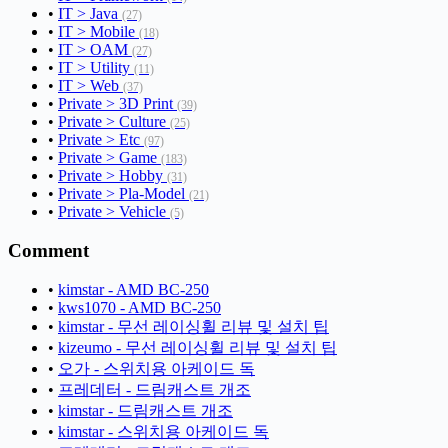
•
IT > Java
(27)
•
IT > Mobile
(18)
•
IT > OAM
(27)
•
IT > Utility
(11)
•
IT > Web
(37)
•
Private > 3D Print
(39)
•
Private > Culture
(25)
•
Private > Etc
(97)
•
Private > Game
(183)
•
Private > Hobby
(31)
•
Private > Pla-Model
(21)
•
Private > Vehicle
(5)
Comment
•
kimstar - AMD BC-250
•
kws1070 - AMD BC-250
•
kimstar - 무선 레이싱휠 리뷰 및 설치 팁
•
kizeumo - 무선 레이싱휠 리뷰 및 설치 팁
•
오가 - 스위치용 아케이드 독
•
프레데터 - 드림캐스트 개조
•
kimstar - 드림캐스트 개조
•
kimstar - 스위치용 아케이드 독