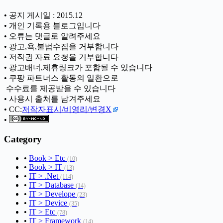
• 공지 게시일 : 2015.12
• 개인 기록용 블로그입니다
• 오류는 댓글로 알려주세요
• 광고,욕,불법수집을 거부합니다
• 저작권 자료 요청을 거부합니다
• 광고배너,제휴링크가 포함될 수 있습니다
• 쿠팡 파트너스 활동의 일환으로
ㅤ 수수료를 제공받을 수 있습니다
• 사용시 출처를 남겨주세요
• CC:
저작자표시/비영리/변경X
•
Category
•
Book > Etc
(10)
•
Book > IT
(13)
•
IT > .Net
(114)
•
IT > Database
(14)
•
IT > Develope
(23)
•
IT > Device
(35)
•
IT > Etc
(78)
•
IT > Framework
(14)