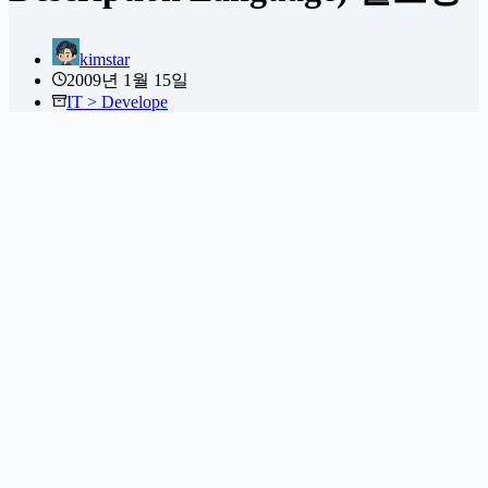
kimstar
2009년 1월 15일
IT > Develope