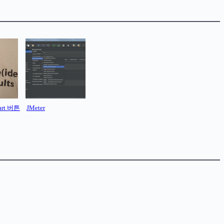
art 버튼
JMeter