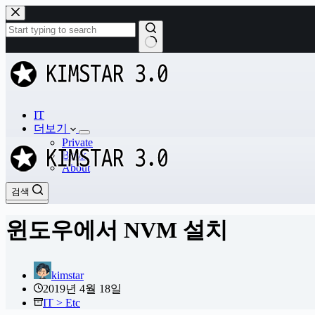
본
문
으
로
결
건
과
너
없
뛰
음
기
IT
더보기
Private
Book
About
검색
검색
윈도우에서 NVM 설치
kimstar
2019년 4월 18일
IT > Etc