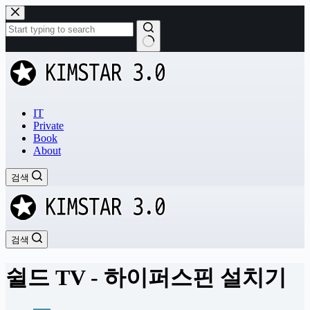
본
문
으
로
결
건
과
너
없
뛰
음
기
IT
Private
Book
About
검색
검색
쉴드 TV - 하이퍼스핀 설치기