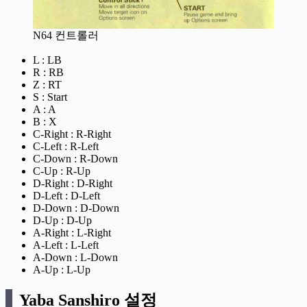
N64 컨트롤러
L : LB
R : RB
Z : RT
S : Start
A : A
B : X
C-Right : R-Right
C-Left : R-Left
C-Down : R-Down
C-Up : R-Up
D-Right : D-Right
D-Left : D-Left
D-Down : D-Down
D-Up : D-Up
A-Right : L-Right
A-Left : L-Left
A-Down : L-Down
A-Up : L-Up
Yaba Sanshiro 설정