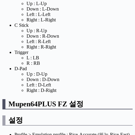
Up : L-Up
Down : L-Down
Left : L-Left
Right : L-Right
C Stick
Up : R-Up
Down : R-Down
Left : R-Left
Right : R-Right
Trigger
L : LB
R : RB
D-Pad
Up : D-Up
Down : D-Down
Left : D-Left
Right : D-Right
Mupen64PLUS FZ 설정
설정
Profile > Emulation profile : Rice-Accurate (또는 Rice-Fast)