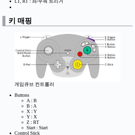
LT, RT : 좌/우측 트리거
키 매핑
게임큐브 컨트롤러
Buttons
A : B
B : A
X : Y
Y : X
Z : RT
Start : Start
Control Stick