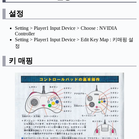
설정
Setting > Player1 Input Device > Choose : NVIDIA
Controller
Setting > Player1 Input Device > Edit Key Map : 키매핑 설
정
키 매핑