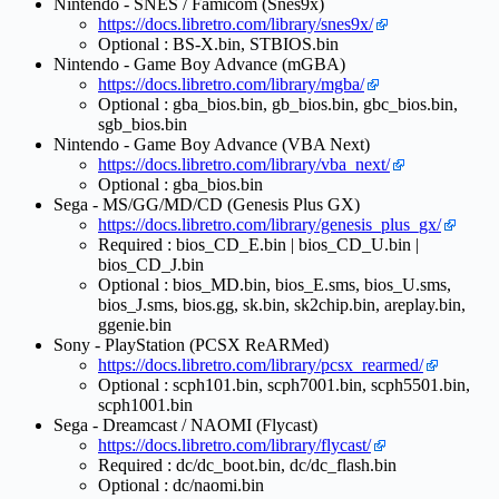
Nintendo - SNES / Famicom (Snes9x)
https://docs.libretro.com/library/snes9x/
Optional : BS-X.bin, STBIOS.bin
Nintendo - Game Boy Advance (mGBA)
https://docs.libretro.com/library/mgba/
Optional : gba_bios.bin, gb_bios.bin, gbc_bios.bin,
sgb_bios.bin
Nintendo - Game Boy Advance (VBA Next)
https://docs.libretro.com/library/vba_next/
Optional : gba_bios.bin
Sega - MS/GG/MD/CD (Genesis Plus GX)
https://docs.libretro.com/library/genesis_plus_gx/
Required : bios_CD_E.bin | bios_CD_U.bin |
bios_CD_J.bin
Optional : bios_MD.bin, bios_E.sms, bios_U.sms,
bios_J.sms, bios.gg, sk.bin, sk2chip.bin, areplay.bin,
ggenie.bin
Sony - PlayStation (PCSX ReARMed)
https://docs.libretro.com/library/pcsx_rearmed/
Optional : scph101.bin, scph7001.bin, scph5501.bin,
scph1001.bin
Sega - Dreamcast / NAOMI (Flycast)
https://docs.libretro.com/library/flycast/
Required : dc/dc_boot.bin, dc/dc_flash.bin
Optional : dc/naomi.bin