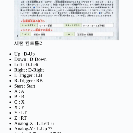
세턴 컨트롤러
Up : D-Up
Down : D-Down
Left : D-Left
Right : D-Right
L-Trigger : LB
R-Trigger : RB
Start : Start
A : A
B : B
C : X
X : Y
Y : LT
Z : RT
Analog-X : L-Left ??
Analog-Y : L-Up ??