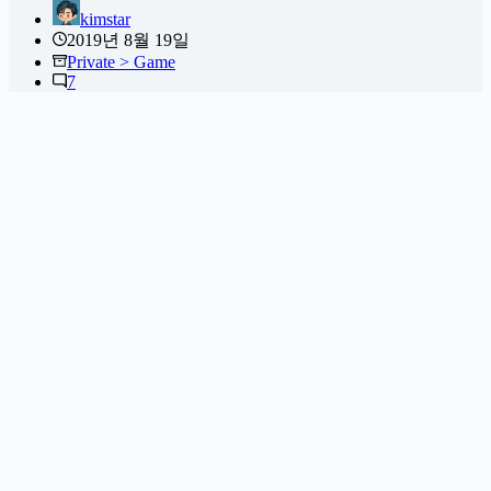
kimstar
2019년 8월 19일
Private > Game
7