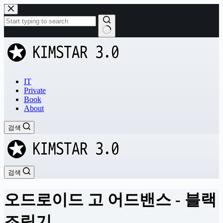
본
문
으
로
결
건
과
너
없
뛰
음
기
IT
Private
Book
About
검색
검색
오드로이드 고 어드밴스 - 블랙
조립기