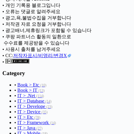
• 개인 기록용 블로그입니다
• 오류는 댓글로 알려주세요
• 광고,욕,불법수집을 거부합니다
• 저작권 자료 요청을 거부합니다
• 광고배너,제휴링크가 포함될 수 있습니다
• 쿠팡 파트너스 활동의 일환으로
ㅤ 수수료를 제공받을 수 있습니다
• 사용시 출처를 남겨주세요
• CC:
저작자표시/비영리/변경X
•
Category
•
Book > Etc
(10)
•
Book > IT
(13)
•
IT > .Net
(114)
•
IT > Database
(14)
•
IT > Develope
(23)
•
IT > Device
(35)
•
IT > Etc
(78)
•
IT > Framework
(14)
•
IT > Java
(27)
•
IT > Mobile
(18)