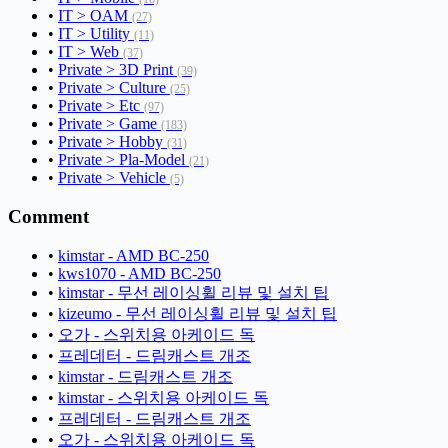
•
IT > OAM
(27)
•
IT > Utility
(11)
•
IT > Web
(37)
•
Private > 3D Print
(39)
•
Private > Culture
(25)
•
Private > Etc
(97)
•
Private > Game
(183)
•
Private > Hobby
(31)
•
Private > Pla-Model
(21)
•
Private > Vehicle
(5)
Comment
•
kimstar - AMD BC-250
•
kws1070 - AMD BC-250
•
kimstar - 무선 레이싱휠 리뷰 및 설치 팁
•
kizeumo - 무선 레이싱휠 리뷰 및 설치 팁
•
오가 - 스위치용 아케이드 독
•
프레데터 - 드림캐스트 개조
•
kimstar - 드림캐스트 개조
•
kimstar - 스위치용 아케이드 독
•
프레데터 - 드림캐스트 개조
•
오가 - 스위치용 아케이드 독