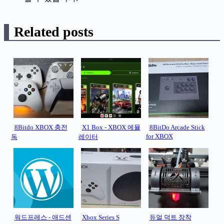
Related posts
8Bitdo XBOX 충전
X1 Box - XBOX 에뮬
8BitDo Arcade Stick
for XBOX
독
레이터
워드프레스 - 애드센
Xbox Series S
듀얼 덕트 장착