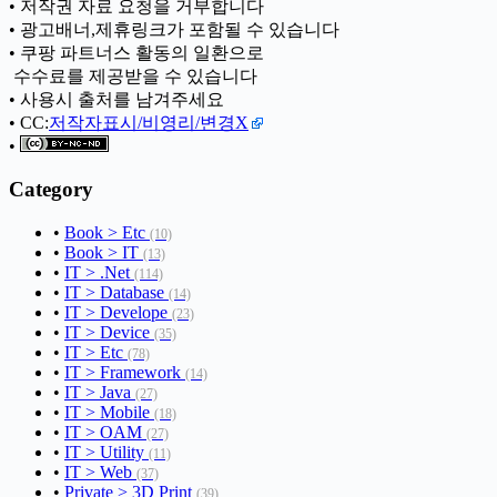
• 저작권 자료 요청을 거부합니다
• 광고배너,제휴링크가 포함될 수 있습니다
• 쿠팡 파트너스 활동의 일환으로
ㅤ 수수료를 제공받을 수 있습니다
• 사용시 출처를 남겨주세요
• CC:
저작자표시/비영리/변경X
•
Category
•
Book > Etc
(10)
•
Book > IT
(13)
•
IT > .Net
(114)
•
IT > Database
(14)
•
IT > Develope
(23)
•
IT > Device
(35)
•
IT > Etc
(78)
•
IT > Framework
(14)
•
IT > Java
(27)
•
IT > Mobile
(18)
•
IT > OAM
(27)
•
IT > Utility
(11)
•
IT > Web
(37)
•
Private > 3D Print
(39)