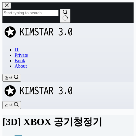
본
문
으
로
결
건
과
너
없
뛰
음
기
IT
Private
Book
About
검색
검색
[3D] XBOX 공기청정기