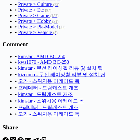
•
Private > Culture
(25)
•
Private > Etc
(97)
•
Private > Game
(183)
•
Private > Hobby
(31)
•
Private > Pla-Model
(21)
•
Private > Vehicle
(5)
Comment
•
kimstar - AMD BC-250
•
kws1070 - AMD BC-250
•
kimstar - 무선 레이싱휠 리뷰 및 설치 팁
•
kizeumo - 무선 레이싱휠 리뷰 및 설치 팁
•
오가 - 스위치용 아케이드 독
•
프레데터 - 드림캐스트 개조
•
kimstar - 드림캐스트 개조
•
kimstar - 스위치용 아케이드 독
•
프레데터 - 드림캐스트 개조
•
오가 - 스위치용 아케이드 독
Share