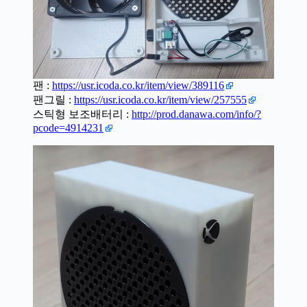
팬 :
https://usr.icoda.co.kr/item/view/389116
팬그릴 :
https://usr.icoda.co.kr/item/view/257555
스틱형 보조배터리 :
http://prod.danawa.com/info/?
pcode=4914231