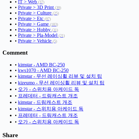
•
IT > Web
(37)
•
Private > 3D Print
(39)
•
Private > Culture
(25)
•
Private > Etc
(97)
•
Private > Game
(183)
•
Private > Hobby
(31)
•
Private > Pla-Model
(21)
•
Private > Vehicle
(5)
Comment
•
kimstar - AMD BC-250
•
kws1070 - AMD BC-250
•
kimstar - 무선 레이싱휠 리뷰 및 설치 팁
•
kizeumo - 무선 레이싱휠 리뷰 및 설치 팁
•
오가 - 스위치용 아케이드 독
•
프레데터 - 드림캐스트 개조
•
kimstar - 드림캐스트 개조
•
kimstar - 스위치용 아케이드 독
•
프레데터 - 드림캐스트 개조
•
오가 - 스위치용 아케이드 독
Share