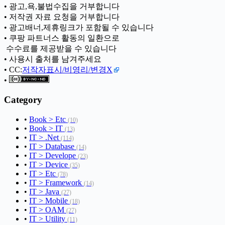
• 광고,욕,불법수집을 거부합니다
• 저작권 자료 요청을 거부합니다
• 광고배너,제휴링크가 포함될 수 있습니다
• 쿠팡 파트너스 활동의 일환으로
ㅤ 수수료를 제공받을 수 있습니다
• 사용시 출처를 남겨주세요
• CC:
저작자표시/비영리/변경X
•
Category
•
Book > Etc
(10)
•
Book > IT
(13)
•
IT > .Net
(114)
•
IT > Database
(14)
•
IT > Develope
(23)
•
IT > Device
(35)
•
IT > Etc
(78)
•
IT > Framework
(14)
•
IT > Java
(27)
•
IT > Mobile
(18)
•
IT > OAM
(27)
•
IT > Utility
(11)