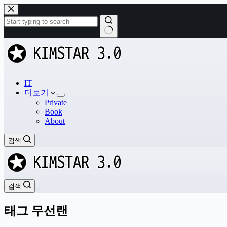
본
문
으
로
결
건
과
너
없
뛰
음
기
IT
더보기
Private
Book
About
검색
검색
태그
무선랜