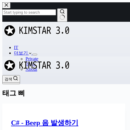
본
문
으
로
결
건
과
너
없
뛰
음
기
IT
더보기
Private
Book
About
검색
검색
태그
삐
C# - Beep 음 발생하기