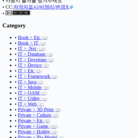
• 사용시 출처를 남겨주세요
• CC:
저작자표시/비영리/변경X
•
Category
•
Book > Etc
(10)
•
Book > IT
(13)
•
IT > .Net
(114)
•
IT > Database
(14)
•
IT > Develope
(23)
•
IT > Device
(35)
•
IT > Etc
(78)
•
IT > Framework
(14)
•
IT > Java
(27)
•
IT > Mobile
(18)
•
IT > OAM
(27)
•
IT > Utility
(11)
•
IT > Web
(37)
•
Private > 3D Print
(39)
•
Private > Culture
(25)
•
Private > Etc
(97)
•
Private > Game
(183)
•
Private > Hobby
(31)
•
Private > Pla-Model
(21)