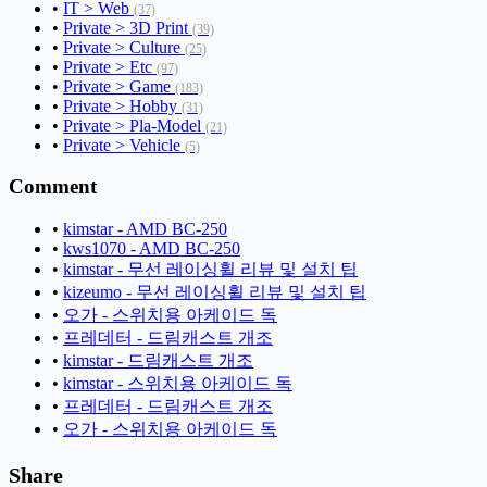
•
IT > Web
(37)
•
Private > 3D Print
(39)
•
Private > Culture
(25)
•
Private > Etc
(97)
•
Private > Game
(183)
•
Private > Hobby
(31)
•
Private > Pla-Model
(21)
•
Private > Vehicle
(5)
Comment
•
kimstar - AMD BC-250
•
kws1070 - AMD BC-250
•
kimstar - 무선 레이싱휠 리뷰 및 설치 팁
•
kizeumo - 무선 레이싱휠 리뷰 및 설치 팁
•
오가 - 스위치용 아케이드 독
•
프레데터 - 드림캐스트 개조
•
kimstar - 드림캐스트 개조
•
kimstar - 스위치용 아케이드 독
•
프레데터 - 드림캐스트 개조
•
오가 - 스위치용 아케이드 독
Share