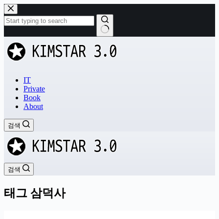
본
문
으
로
결
건
과
너
없
뛰
음
기
IT
Private
Book
About
검색
검색
태그
삼덕사