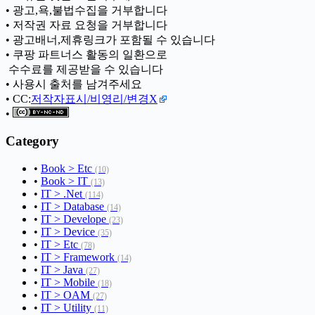
• 광고,욕,불법수집을 거부합니다
• 저작권 자료 요청을 거부합니다
• 광고배너,제휴링크가 포함될 수 있습니다
• 쿠팡 파트너스 활동의 일환으로
ㅤ 수수료를 제공받을 수 있습니다
• 사용시 출처를 남겨주세요
• CC:
저작자표시/비영리/변경X
•
Category
•
Book > Etc
(10)
•
Book > IT
(13)
•
IT > .Net
(114)
•
IT > Database
(14)
•
IT > Develope
(23)
•
IT > Device
(35)
•
IT > Etc
(78)
•
IT > Framework
(14)
•
IT > Java
(27)
•
IT > Mobile
(18)
•
IT > OAM
(27)
•
IT > Utility
(11)