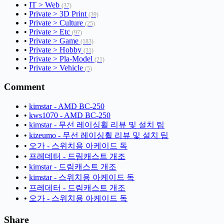
•
IT > Web
(37)
•
Private > 3D Print
(39)
•
Private > Culture
(25)
•
Private > Etc
(97)
•
Private > Game
(183)
•
Private > Hobby
(31)
•
Private > Pla-Model
(21)
•
Private > Vehicle
(5)
Comment
•
kimstar - AMD BC-250
•
kws1070 - AMD BC-250
•
kimstar - 무선 레이싱휠 리뷰 및 설치 팁
•
kizeumo - 무선 레이싱휠 리뷰 및 설치 팁
•
오가 - 스위치용 아케이드 독
•
프레데터 - 드림캐스트 개조
•
kimstar - 드림캐스트 개조
•
kimstar - 스위치용 아케이드 독
•
프레데터 - 드림캐스트 개조
•
오가 - 스위치용 아케이드 독
Share