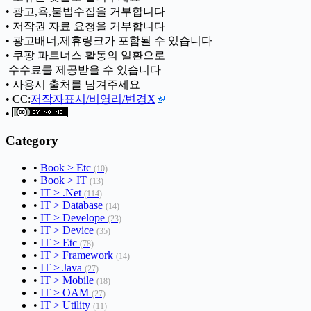
• 광고,욕,불법수집을 거부합니다
• 저작권 자료 요청을 거부합니다
• 광고배너,제휴링크가 포함될 수 있습니다
• 쿠팡 파트너스 활동의 일환으로
ㅤ 수수료를 제공받을 수 있습니다
• 사용시 출처를 남겨주세요
• CC:
저작자표시/비영리/변경X
•
Category
•
Book > Etc
(10)
•
Book > IT
(13)
•
IT > .Net
(114)
•
IT > Database
(14)
•
IT > Develope
(23)
•
IT > Device
(35)
•
IT > Etc
(78)
•
IT > Framework
(14)
•
IT > Java
(27)
•
IT > Mobile
(18)
•
IT > OAM
(27)
•
IT > Utility
(11)