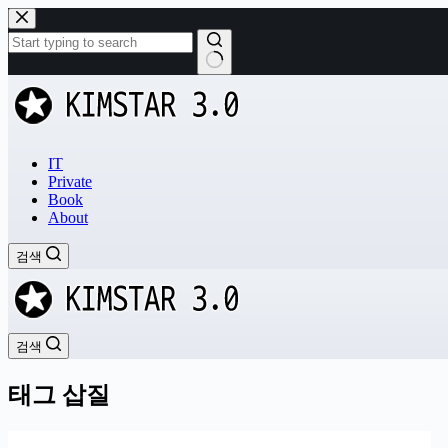
본
문
으
로
결
건
과
너
없
뛰
음
기
IT
Private
Book
About
검색
검색
태그
삽질