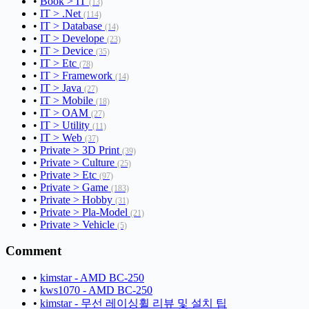
•
Book > IT
(13)
•
IT > .Net
(114)
•
IT > Database
(14)
•
IT > Develope
(23)
•
IT > Device
(35)
•
IT > Etc
(78)
•
IT > Framework
(14)
•
IT > Java
(27)
•
IT > Mobile
(18)
•
IT > OAM
(27)
•
IT > Utility
(11)
•
IT > Web
(37)
•
Private > 3D Print
(39)
•
Private > Culture
(25)
•
Private > Etc
(97)
•
Private > Game
(183)
•
Private > Hobby
(31)
•
Private > Pla-Model
(21)
•
Private > Vehicle
(5)
Comment
•
kimstar - AMD BC-250
•
kws1070 - AMD BC-250
•
kimstar - 무선 레이싱휠 리뷰 및 설치 팁