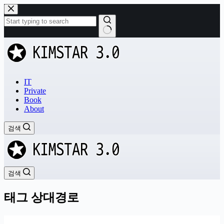
본
문
으
로
결
건
과
너
없
뛰
음
기
IT
Private
Book
About
검색
검색
태그
상대경로