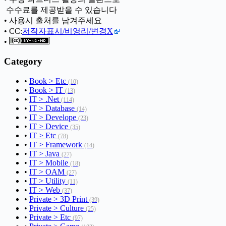
ㅤ 수수료를 제공받을 수 있습니다
• 사용시 출처를 남겨주세요
• CC:
저작자표시/비영리/변경X
•
Category
•
Book > Etc
(10)
•
Book > IT
(13)
•
IT > .Net
(114)
•
IT > Database
(14)
•
IT > Develope
(23)
•
IT > Device
(35)
•
IT > Etc
(78)
•
IT > Framework
(14)
•
IT > Java
(27)
•
IT > Mobile
(18)
•
IT > OAM
(27)
•
IT > Utility
(11)
•
IT > Web
(37)
•
Private > 3D Print
(39)
•
Private > Culture
(25)
•
Private > Etc
(97)