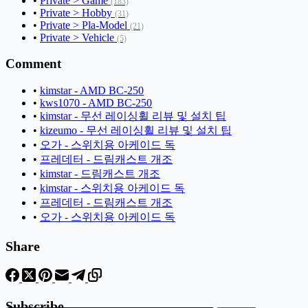
•
Private > Game
(183)
•
Private > Hobby
(31)
•
Private > Pla-Model
(21)
•
Private > Vehicle
(5)
Comment
•
kimstar - AMD BC-250
•
kws1070 - AMD BC-250
•
kimstar - 무선 레이싱휠 리뷰 및 설치 팁
•
kizeumo - 무선 레이싱휠 리뷰 및 설치 팁
•
오가 - 스위치용 아케이드 독
•
프레데터 - 드림캐스트 개조
•
kimstar - 드림캐스트 개조
•
kimstar - 스위치용 아케이드 독
•
프레데터 - 드림캐스트 개조
•
오가 - 스위치용 아케이드 독
Share
Subscribe
이메일 주소 입력…