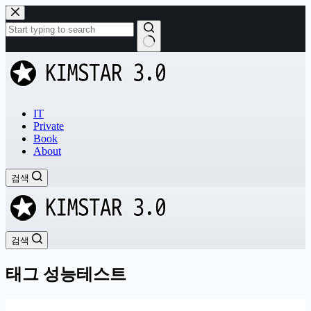
본
문
으
로
결
건
과
너
없
뛰
음
기
IT
Private
Book
About
검색
검색
태그
성능테스트