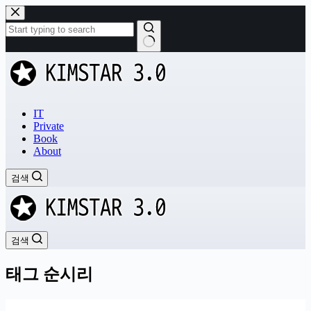
본
문
으
로
결
건
과
너
없
뛰
음
기
IT
Private
Book
About
검색
검색
태그
순시리