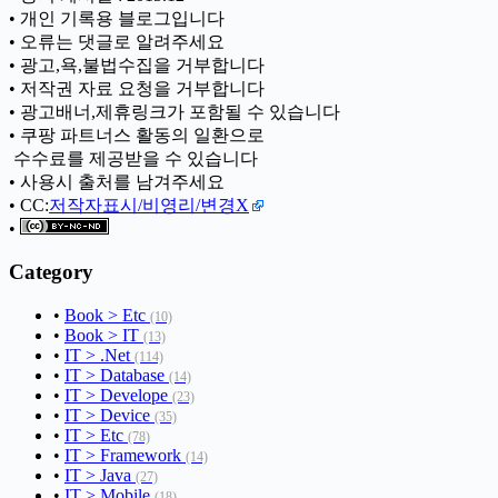
• 개인 기록용 블로그입니다
• 오류는 댓글로 알려주세요
• 광고,욕,불법수집을 거부합니다
• 저작권 자료 요청을 거부합니다
• 광고배너,제휴링크가 포함될 수 있습니다
• 쿠팡 파트너스 활동의 일환으로
ㅤ 수수료를 제공받을 수 있습니다
• 사용시 출처를 남겨주세요
• CC:
저작자표시/비영리/변경X
•
Category
•
Book > Etc
(10)
•
Book > IT
(13)
•
IT > .Net
(114)
•
IT > Database
(14)
•
IT > Develope
(23)
•
IT > Device
(35)
•
IT > Etc
(78)
•
IT > Framework
(14)
•
IT > Java
(27)
•
IT > Mobile
(18)