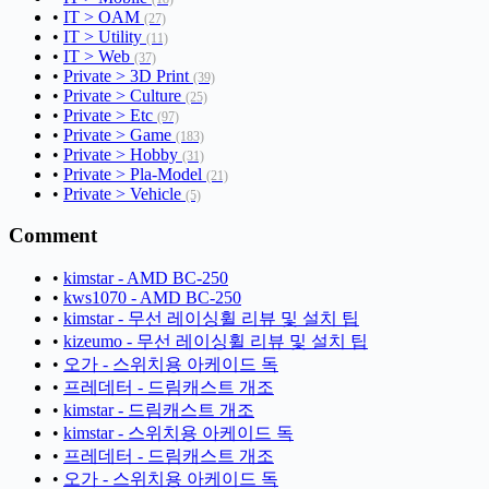
•
IT > OAM
(27)
•
IT > Utility
(11)
•
IT > Web
(37)
•
Private > 3D Print
(39)
•
Private > Culture
(25)
•
Private > Etc
(97)
•
Private > Game
(183)
•
Private > Hobby
(31)
•
Private > Pla-Model
(21)
•
Private > Vehicle
(5)
Comment
•
kimstar - AMD BC-250
•
kws1070 - AMD BC-250
•
kimstar - 무선 레이싱휠 리뷰 및 설치 팁
•
kizeumo - 무선 레이싱휠 리뷰 및 설치 팁
•
오가 - 스위치용 아케이드 독
•
프레데터 - 드림캐스트 개조
•
kimstar - 드림캐스트 개조
•
kimstar - 스위치용 아케이드 독
•
프레데터 - 드림캐스트 개조
•
오가 - 스위치용 아케이드 독