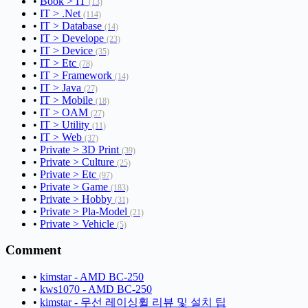
•
Book > IT
(13)
•
IT > .Net
(114)
•
IT > Database
(14)
•
IT > Develope
(23)
•
IT > Device
(35)
•
IT > Etc
(78)
•
IT > Framework
(14)
•
IT > Java
(27)
•
IT > Mobile
(18)
•
IT > OAM
(27)
•
IT > Utility
(11)
•
IT > Web
(37)
•
Private > 3D Print
(39)
•
Private > Culture
(25)
•
Private > Etc
(97)
•
Private > Game
(183)
•
Private > Hobby
(31)
•
Private > Pla-Model
(21)
•
Private > Vehicle
(5)
Comment
•
kimstar - AMD BC-250
•
kws1070 - AMD BC-250
•
kimstar - 무선 레이싱휠 리뷰 및 설치 팁