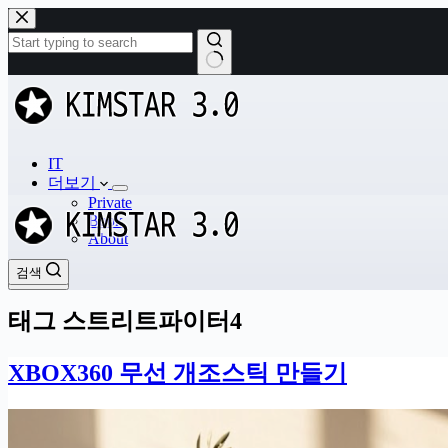
본
문
으
로
결
건
과
너
없
뛰
음
기
IT
더보기
Private
Book
About
검색
검색
태그
스트리트파이터4
XBOX360 무선 개조스틱 만들기