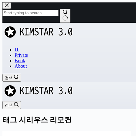
본
문
으
로
결
건
과
너
없
뛰
음
기
IT
Private
Book
About
검색
검색
태그
시리우스 리모컨