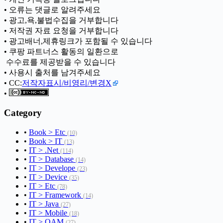
• 오류는 댓글로 알려주세요
• 광고,욕,불법수집을 거부합니다
• 저작권 자료 요청을 거부합니다
• 광고배너,제휴링크가 포함될 수 있습니다
• 쿠팡 파트너스 활동의 일환으로
ㅤ 수수료를 제공받을 수 있습니다
• 사용시 출처를 남겨주세요
• CC:
저작자표시/비영리/변경X
•
Category
•
Book > Etc
(10)
•
Book > IT
(13)
•
IT > .Net
(114)
•
IT > Database
(14)
•
IT > Develope
(23)
•
IT > Device
(35)
•
IT > Etc
(78)
•
IT > Framework
(14)
•
IT > Java
(27)
•
IT > Mobile
(18)
•
IT > OAM
(27)