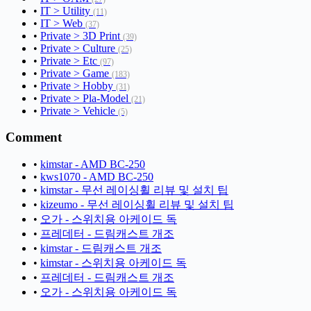
•
IT > Utility
(11)
•
IT > Web
(37)
•
Private > 3D Print
(39)
•
Private > Culture
(25)
•
Private > Etc
(97)
•
Private > Game
(183)
•
Private > Hobby
(31)
•
Private > Pla-Model
(21)
•
Private > Vehicle
(5)
Comment
•
kimstar - AMD BC-250
•
kws1070 - AMD BC-250
•
kimstar - 무선 레이싱휠 리뷰 및 설치 팁
•
kizeumo - 무선 레이싱휠 리뷰 및 설치 팁
•
오가 - 스위치용 아케이드 독
•
프레데터 - 드림캐스트 개조
•
kimstar - 드림캐스트 개조
•
kimstar - 스위치용 아케이드 독
•
프레데터 - 드림캐스트 개조
•
오가 - 스위치용 아케이드 독