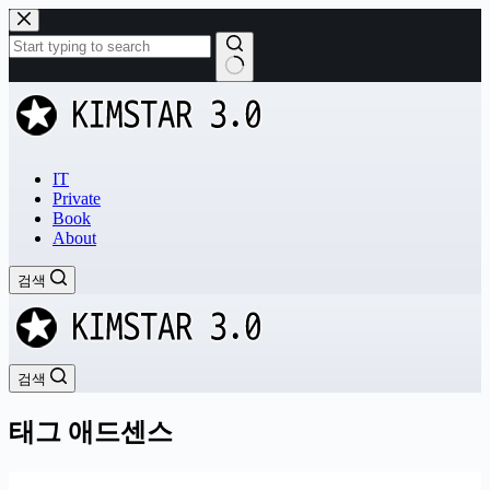
본
문
으
로
결
건
과
너
없
뛰
음
기
IT
Private
Book
About
검색
검색
태그
애드센스