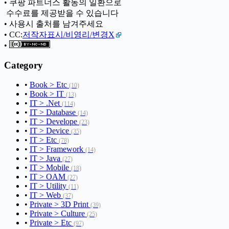
• 쿠팡 파트너스 활동의 일환으로
ㅤ 수수료를 제공받을 수 있습니다
• 사용시 출처를 남겨주세요
• CC:
저작자표시/비영리/변경X
•
Category
•
Book > Etc
(10)
•
Book > IT
(13)
•
IT > .Net
(114)
•
IT > Database
(14)
•
IT > Develope
(23)
•
IT > Device
(35)
•
IT > Etc
(78)
•
IT > Framework
(14)
•
IT > Java
(27)
•
IT > Mobile
(18)
•
IT > OAM
(27)
•
IT > Utility
(11)
•
IT > Web
(37)
•
Private > 3D Print
(39)
•
Private > Culture
(25)
•
Private > Etc
(97)